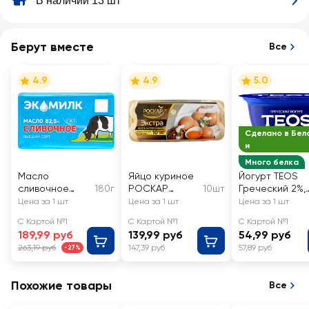
В наличии 13 шт
Берут вместе
Все
4.9
4.9
5.0
Сделано в Бел
и
Много белка
Масло
Яйцо куриное
Йогурт TEOS
сливочное
180г
РОСКАР
10шт
Греческий 2%,
ЭКОМИЛК
Экстра СО
без змж
Цена за 1 шт
Цена за 1 шт
Цена за 1 шт
82,5% высший
столовое
С Картой №1
С Картой №1
С Картой №1
сорт, без змж
189,99 руб
139,99 руб
54,99 руб
263,19 руб
147,39 руб
57,89 руб
-27%
Похожие товары
Все