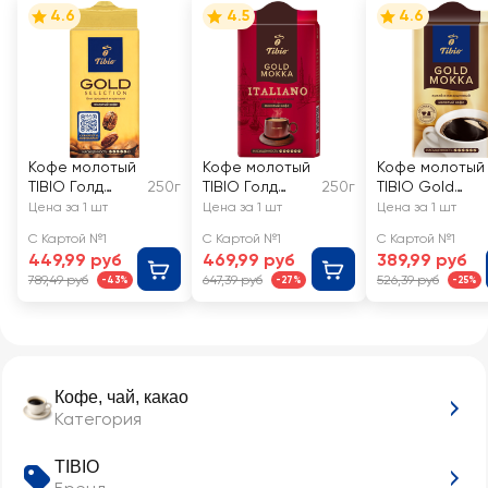
4.6
4.5
4.6
Кофе молотый
Кофе молотый
Кофе молотый
TIBIO Голд
250г
TIBIO Голд
250г
TIBIO Gold
Селекшн
Мокка
Мокка
Цена за 1 шт
Цена за 1 шт
Цена за 1 шт
натуральный
Итальяно
натуральный
С Картой №1
С Картой №1
С Картой №1
жареный
натуральный
жареный
449,99 руб
469,99 руб
389,99 руб
жареный
789,49 руб
647,39 руб
526,39 руб
-43%
-27%
-25%
Кофе, чай, какао
Категория
TIBIO