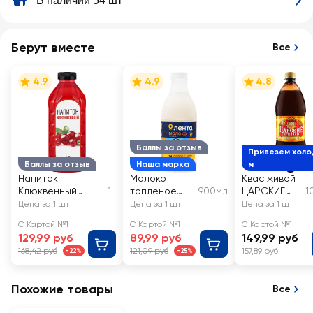
В наличии 54 шт
Берут вместе
Все
4.9
4.9
4.8
Баллы за отзыв
Привезем хол
Баллы за отзыв
Наша марка
м
Напиток
Молоко
Квас живой
Клюквенный
1L
топленое
900мл
ЦАРСКИЕ
1
негазированный
ЛЕНТА 3,2%,
ПРИПАСЫ
Цена за 1 шт
Цена за 1 шт
Цена за 1 шт
без змж
Традиционн
С Картой №1
С Картой №1
С Картой №1
ый
129,99 руб
89,99 руб
149,99 руб
168,42 руб
121,09 руб
157,89 руб
-22%
-25%
Похожие товары
Все