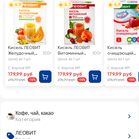
4.9
4.7
4.9
Кисель ЛЕОВИТ
Кисель ЛЕОВИТ
Кисель
Желудочный,
100г
Витаминный
100г
очищающий
нейтральный
форте, 10
ЛЕОВИТ Худее
Цена за 1 шт
Цена за 1 шт
Цена за 1 шт
со злаками, в
витаминов, в
за неделю, в
С Картой №1
С Картой №1
С Картой №1
пакетиках,
пакетиках,
пакетиках,
179,99 руб
179,99 руб
179,99 руб
5х20г
5х20г
5х20г
215,79 руб
215,79 руб
215,79 руб
-16%
-16%
-16%
Кофе, чай, какао
Категория
ЛЕОВИТ