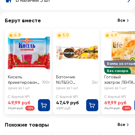
В наличии 5 шт
Берут вместе
Все
4.8
5.0
4.9
Баллы за отзы
Без сахара
Кисель
Батончик
Готовый
брикетированн
190г
NUT&GO
34г
завтрак ЛЕНТА
ый РУССКИЙ
Миндальный
LIFE Хлопья
Цена за 1 шт
Цена за 1 шт
Цена за 1 шт
ПРОДУКТ
кукурузные, бе
С Картой №1
С Картой №1
С Картой №1
Малиновый
сахара
49,99 руб
47,49 руб
69,99 руб
73,69 руб
49,99 руб
94,79 руб
-32%
-26%
Похожие товары
Все