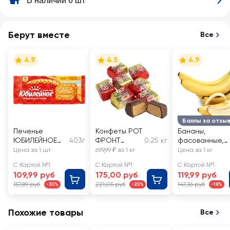
В наличии 6 шт
Берут вместе
Все
4.9
4.5
4.9
Баллы за отзы
Печенье
Конфеты РОТ
Бананы,
ЮБИЛЕЙНОЕ
403г
ФРОНТ
0.25 кг
фасованные,
Витаминизиров
Халва
весовые
Цена за 1 шт
699,99 ₽ за 1 кг
Цена за 1 кг
анное
глазированн
С Картой №1
С Картой №1
С Картой №1
традиционное
ая, весовые
109,99 руб
175,00 руб
119,99 руб
157,89 руб
221,05 руб
147,36 руб
-30%
-20%
-18%
Похожие товары
Все