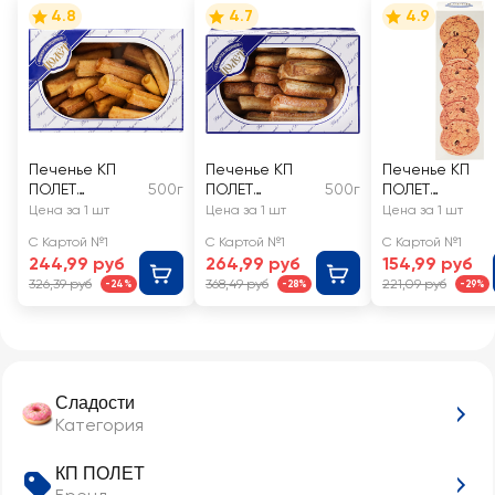
4.8
4.7
4.9
Печенье КП
Печенье КП
Печенье КП
ПОЛЕТ
500г
ПОЛЕТ
500г
ПОЛЕТ
Слоеный
Слоеный
Овсяное
Цена за 1 шт
Цена за 1 шт
Цена за 1 шт
десерт
Десерт
классическое
С Картой №1
С Картой №1
С Картой №1
Лимоньерки с
Лимоньерки с
с изюмом
244,99 руб
264,99 руб
154,99 руб
лимоном
яблоком и
326,39 руб
368,49 руб
221,09 руб
-24%
-28%
-29%
корицей
Сладости
Категория
КП ПОЛЕТ