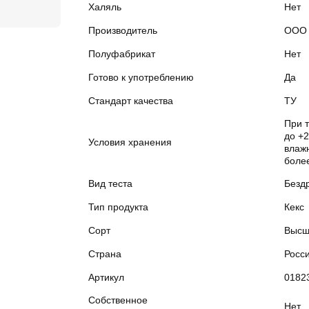
Халяль
Нет
Производитель
ООО 
Полуфабрикат
Нет
Готово к употреблению
Да
Стандарт качества
ТУ
При 
до +2
Условия хранения
влажн
боле
Вид теста
Безд
Тип продукта
Кекс
Сорт
Высш
Страна
Росс
Артикул
0182
Собственное
Нет