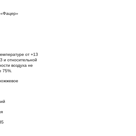
«Фацер»
температуре от +13
3 и относительной
ости воздуха не
е 75%.
рожжевое
ий
ия
35