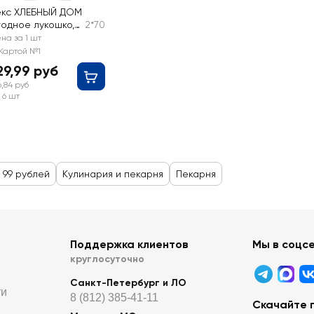
екс ХЛЕБНЫЙ ДОМ
годное лукошко,
2*70
анго-маракуйя,
на за 1 шт
х70г
Картой №1
29,99 руб
6,84 руб
 6 шт
 99 рублей
Кулинария и пекарня
Пекарня
Поддержка клиентов
Мы в соцс
круглосуточно
Санкт-Петербург и ЛО
ти
8 (812) 385-41-11
Скачайте 