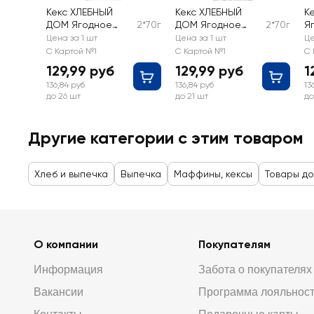
Кекс ХЛЕБНЫЙ
Кекс ХЛЕБНЫЙ
К
ДОМ Ягодное
2*70г
ДОМ Ягодное
2*70г
Я
Лукошко с
Лукошко с
м
Цена за 1 шт
Цена за 1 шт
Це
вишневой
черникой, 2х70г
2
С Картой №1
С Картой №1
С 
начинкой, 2х70г
129,99 руб
129,99 руб
1
136,84 руб
136,84 руб
13
до 26 шт
до 21 шт
до
Другие категории с этим товаром
Хлеб и выпечка
Выпечка
Маффины, кексы
Товары до
О компании
Покупателям
Информация
Забота о покупателях
Вакансии
Программа лояльнос