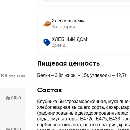
Хлеб и выпечка
Категория
ХЛЕБНЫЙ ДОМ
Бренд
Пищевая ценность
8
Белки – 3,8г, жиры – 15г, углеводы – 42,7г
198 отзывов
Состав
0
0
Клубника быстрозамороженная, мука пше
хлебопекарная высшего сорта, сахар, мар
(рафинированные дезодорированныераст
вода, эмульгаторы: Е472с, Е475, Е433, ко
сорбиновая кислота, бензоат натрия, крас
0
0