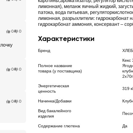
каротины,ароматизатор, регулятор кислотн
лимонная), меланж яичный жидкий, загуст
патока, вода питьевая, регуляторкислотно
лимонная, разрыхлители: гидрокарбонат н
гидрокарбонат аммония, консервант – сор
0
0
Характеристики
улочку
Бренд
ХЛЕ
Кекс
Полное название
Ягод
0
0
товара (у поставщика)
клуб
2х70г
Энергетическая
319 к
ценность
Начинка/Добавки
Клуб
0
0
Вид бакалейного
Песо
изделия
Содержание глютена
Да