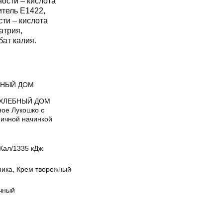
ости – кислота
итель Е1422,
сти – кислота
атрия,
бат калия.
БНЫЙ ДОМ
 ХЛЕБНЫЙ ДОМ
ное Лукошко с
ничной начинкой
Кал/1335 кДж
ника, Крем творожный
чный