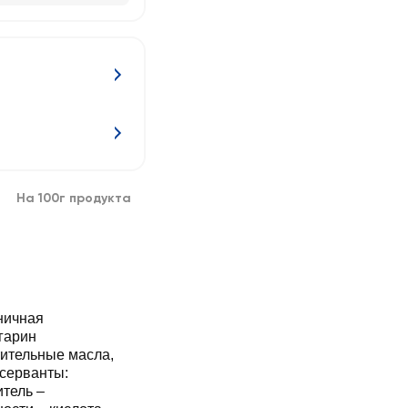
На 100г продукта
ничная
гарин
ительные масла,
нсерванты:
итель –