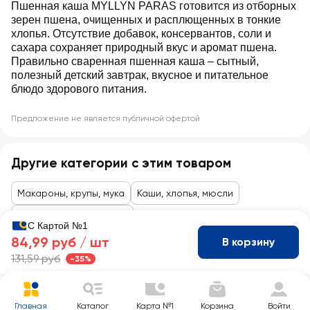
Пшенная каша MYLLYN PARAS готовится из отборных
зерен пшена, очищенных и расплющенных в тонкие
хлопья. Отсутствие добавок, консервантов, соли и
сахара сохраняет природный вкус и аромат пшена.
Правильно сваренная пшенная каша – сытный,
полезный детский завтрак, вкусное и питательное
блюдо здорового питания.
Предложение не является публичной офертой
Другие категории с этим товаром
Макароны, крупы, мука
Каши, хлопья, мюсли
Сухие завтраки, хлопья
С Картой №1
84,99 руб /
шт
В корзину
131,59 руб
-35%
Главная
Каталог
Карта №1
Корзина
Войти