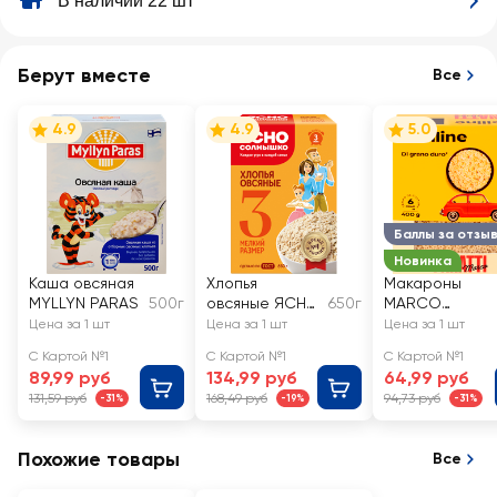
В наличии 22 шт
Берут вместе
Все
4.9
4.9
5.0
Баллы за отзы
Новинка
Каша овсяная
Хлопья
Макароны
MYLLYN PARAS
500г
овсяные ЯСНО
650г
MARCO
СОЛНЫШКО
PANATTI
Цена за 1 шт
Цена за 1 шт
Цена за 1 шт
№3
Звездочки
С Картой №1
С Картой №1
С Картой №1
89,99 руб
134,99 руб
64,99 руб
131,59 руб
168,49 руб
94,73 руб
-31%
-19%
-31%
Похожие товары
Все