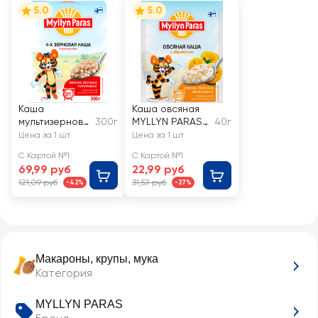
5.0
5.0
Каша
Каша овсяная
мультизернова
300г
MYLLYN PARAS
40г
я MYLLYN
С абрикосом
Цена за 1 шт
Цена за 1 шт
PARAS 4-х
С Картой №1
С Картой №1
зерновая
69,99 руб
22,99 руб
121,09 руб
31,57 руб
-42%
-27%
Макароны, крупы, мука
Категория
MYLLYN PARAS