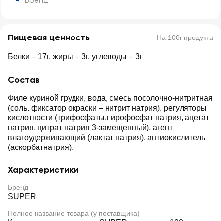
Бренд
Пищевая ценность
На 100г продукта
Белки – 17г, жиры – 3г, углеводы – 3г
Состав
Филе куриной грудки, вода, смесь посолочно-нитритная
(соль, фиксатор окраски – нитрит натрия), регуляторы
кислотности (трифосфаты,пирофосфат натрия, ацетат
натрия, цитрат натрия 3-замещенный), агент
влагоудерживающий (лактат натрия), антиокислитель
(аскорбатнатрия).
Характеристики
Бренд
SUPER
Полное название товара (у поставщика)