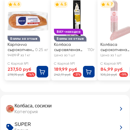
4.6
4.5
4.7
ВАУ-находка
Баллы за отзыв
Баллы за отзыв
Карпаччо
Колбаса
Колбаса
сырокопчен
0.25 кг
сыровяленая
110г
сырокопченая
ое BONVIDA,
SUPER Вяленая
365 ДНЕЙ
949,99 ₽ за 1 кг
Цена за 1 шт
Цена за 1 шт
весовое
классика
Пражская
С Картой №1
С Картой №1
С Картой №1
237,50 руб
189,99 руб
84,99 руб
278,95 руб
242,19 руб
105,26 руб
-14%
-21%
-19%
Колбаса, сосиски
Категория
SUPER