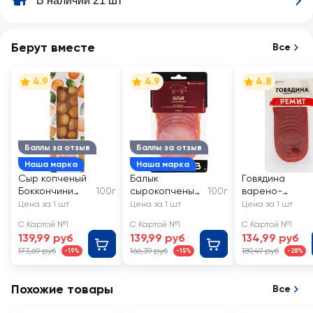
В наличии 21 шт
Берут вместе
Все
4.9
4.9
4.8
Баллы за отзыв
Баллы за отзыв
Наша марка
Наша марка
Сыр копченый
Балык
Говядина
Боккончини
100г
сырокопченый
100г
варено-
40%, без змж,
ЛЕНТА нарезка
копченая
Цена за 1 шт
Цена за 1 шт
Цена за 1 шт
ЛЕНТА FRESH
РЕМИТ
С Картой №1
С Картой №1
С Картой №1
Отборная,
139,99 руб
139,99 руб
134,99 руб
категория А,
173,69 руб
166,39 руб
189,49 руб
-19%
-15%
-28%
нарезка
Похожие товары
Все