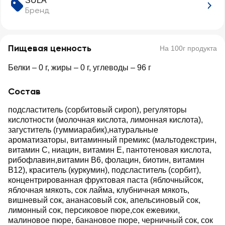
SULA
Бренд
Пищевая ценность
На 100г продукта
Белки – 0 г, жиры – 0 г, углеводы – 96 г
Состав
подсластитель (сорбитовый сироп), регуляторы
кислотности (молочная кислота, лимонная кислота),
загуститель (гуммиарабик),натуральные
ароматизаторы, витаминный премикс (мальтодекстрин,
витамин С, ниацин, витамин Е, пантотеновая кислота,
рибофлавин,витамин В6, фолацин, биотин, витамин
В12), краситель (куркумин), подсластитель (сорбит),
концентрированная фруктовая паста (яблочныйсок,
яблочная мякоть, сок лайма, клубничная мякоть,
вишневый сок, ананасовый сок, апельсиновый сок,
лимонный сок, персиковое пюре,сок ежевики,
малиновое пюре, банановое пюре, черничный сок, сок