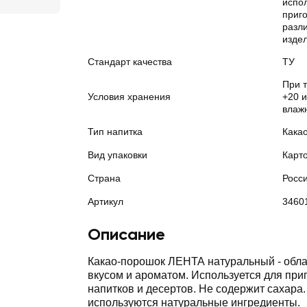
испо
приг
разл
изде
Стандарт качества
ТУ
При 
Условия хранения
+20 
влаж
Тип напитка
Кака
Вид упаковки
Карт
Страна
Росс
Артикул
3460
Описание
Какао-порошок ЛЕНТА натуральный - обла
вкусом и ароматом. Используется для при
напитков и десертов. Не содержит сахара.
используются натуральные ингредиенты.