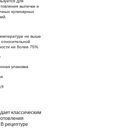
льзуется для
отовления выпечки и
ичных кулинарных
лий.
температуре не выше
и относительной
ности не более 75%.
о
онная упаковка
ия
19
дает классическим
готовления
 В рецептуре