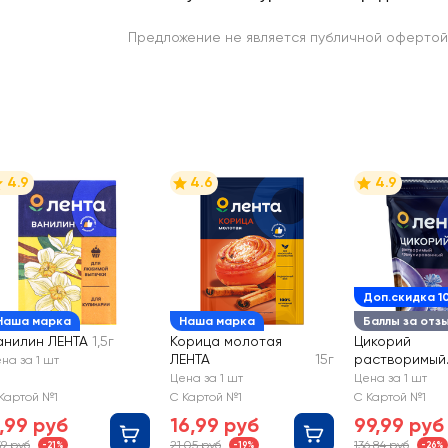
Предложение не является публичной офертой
4.9
4.6
4.9
Доп.скидка 1
Наша марка
Наша марка
Баллы за отз
анилин ЛЕНТА
1,5г
Корица молотая
Цикорий
ЛЕНТА
15г
растворимый
на за 1 шт
ЛЕНТА
Цена за 1 шт
Цена за 1 шт
гранулирова
Картой №1
С Картой №1
С Картой №1
,99 руб
16,99 руб
99,99 руб
39 руб
21,05 руб
136,84 руб
-21%
-19%
-26%