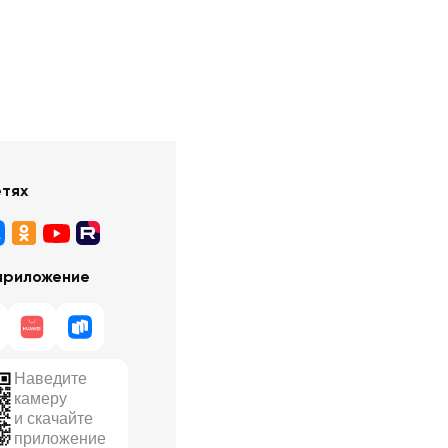
етях
приложение
Наведите
камеру
и скачайте
приложение