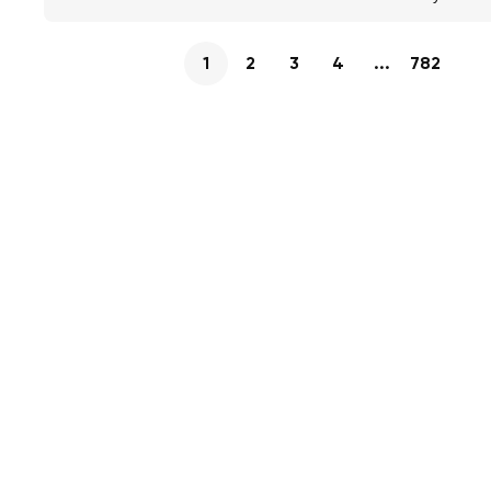
1
2
3
4
...
782