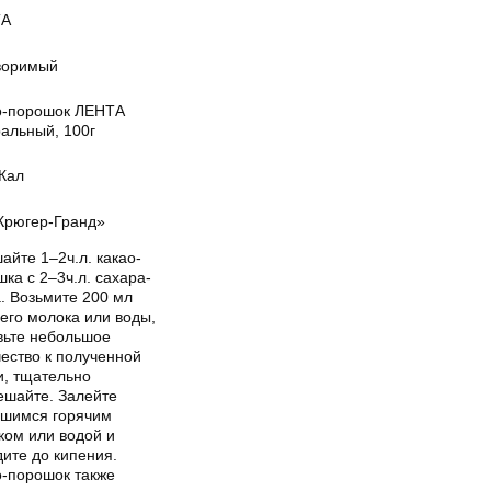
ТА
воримый
о-порошок ЛЕНТА
ральный, 100г
кКал
Крюгер-Гранд»
йте 1–2ч.л. какао-
ка с 2–3ч.л. сахара-
. Возьмите 200 мл
его молока или воды,
вьте небольшое
ество к полученной
и, тщательно
ешайте. Залейте
вшимся горячим
ком или водой и
ите до кипения.
о-порошок также