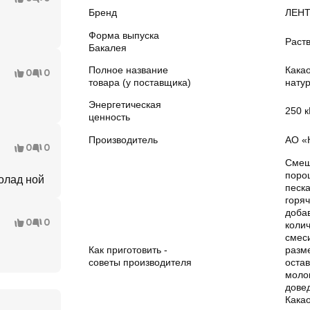
Бренд
ЛЕН
Форма выпуска
Раст
Бакалея
Полное название
Кака
0
0
товара (у поставщика)
нату
Энергетическая
250 
ценность
Производитель
АО «
0
0
Смеша
порош
олад ной
песка
горяч
доба
0
0
колич
смес
Как приготовить -
разм
советы производителя
оста
моло
довед
Кака