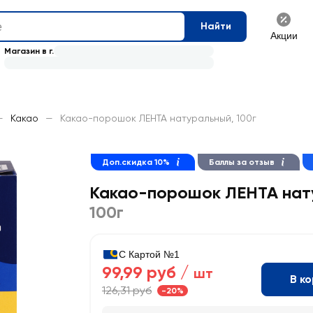
Найти
Акции
Магазин в г.
—
Какао
—
Какао-порошок ЛЕНТА натуральный, 100г
Доп.скидка 10%
Баллы за отзыв
Какао-порошок ЛЕНТА нат
100г
С Картой №1
99,99 руб /
шт
В к
126,31 руб
-20%