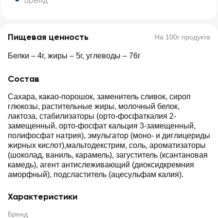
Бренд
Пищевая ценность
На 100г продукта
Белки – 4г, жиры – 5г, углеводы – 76г
Состав
Сахара, какао-порошок, заменитель сливок, сироп
глюкозы, растительные жиры, молочный белок,
лактоза, стабилизаторы (орто-фосфаткалия 2-
замещенный, орто-фосфат кальция 3-замещенный,
полифосфат натрия), эмульгатор (моно- и диглицериды
жирных кислот),мальтодекстрим, соль, ароматизаторы
(шоколад, ваниль, карамель), загуститель (ксантановая
камедь), агент антислеживающий (диоксидкремния
аморфный), подсластитель (ацесульфам калия).
Характеристики
Бренд