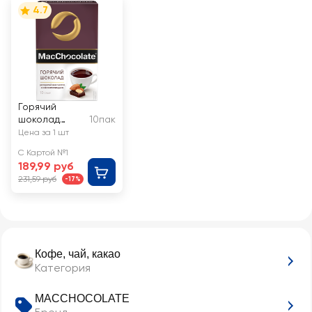
4.7
Горячий
шоколад
10пак
растворимый
Цена за 1 шт
MACCHOCOL
С Картой №1
ATE c
189,99 руб
ароматом
231,59 руб
-17%
миндаля
Кофе, чай, какао
Категория
MACCHOCOLATE