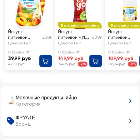
Выгодная упаковка
Выгодная упак
Йогурт
Йогурт
Йогурт
питьевой
250г
питьевой ЧУДО
680г
питьевой
ФРУАТЕ с
Клубника, киви
ФРУАТЕ Манго
Цена за 1 шт
Цена за 1 шт
Цена за 1 шт
персиком и
1,9%, без змж
и маракуйя 1%,
С Картой №1
С Картой №1
С Картой №1
грушей 1,5%,
без змж
39,99 руб
149,99 руб
109,99 руб
без змж
42,10 руб
194,79 руб
136,84 руб
-22%
-19%
Молочные продукты, яйцо
Категория
ФРУАТЕ
Бренд