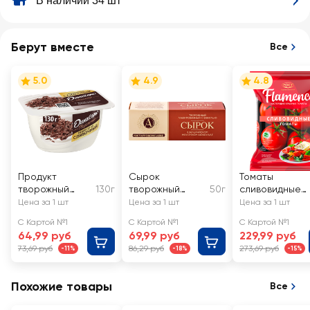
В наличии 34 шт
Берут вместе
Все
5.0
4.9
4.8
Продукт
Сырок
Томаты
творожный
130г
творожный
50г
сливовидные
ДАНИССИМО
глазированный
ФЛАМЕНКО
Цена за 1 шт
Цена за 1 шт
Цена за 1 шт
Браво с
А.РОСТАГРОКО
С Картой №1
С Картой №1
С Картой №1
изысканным
МПЛЕКС с
64,99 руб
69,99 руб
229,99 руб
шоколадом
ванилью в
73,69 руб
86,29 руб
273,69 руб
-11%
-18%
-15%
6,7%, без змж
молочном
шоколаде 26%,
без змж
Похожие товары
Все