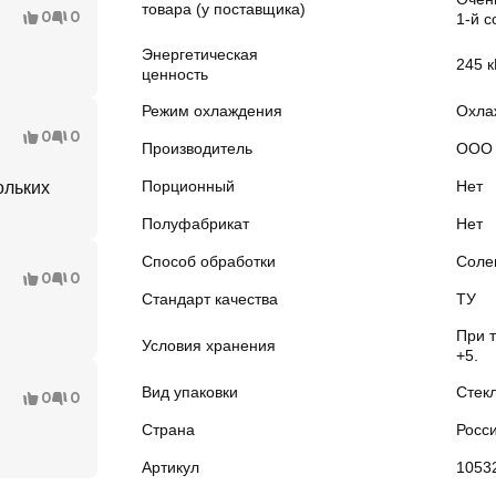
товара (у поставщика)
0
0
1-й с
Энергетическая
245 
ценность
Режим охлаждения
Охла
0
0
Производитель
ООО 
Порционный
Нет
ольких
Полуфабрикат
Нет
Способ обработки
Соле
0
0
Стандарт качества
ТУ
При т
Условия хранения
+5.
Вид упаковки
Стек
0
0
Страна
Росс
Артикул
1053