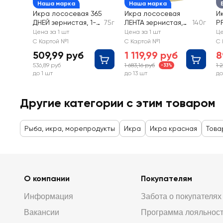
Наша марка
Наша марка
Икра лососевая 365
Икра лососевая
И
ДНЕЙ зернистая, 1-й
75г
ЛЕНТА зернистая,
140г
P
сорт
1-й сорт
Цена за 1 шт
Цена за 1 шт
Це
С Картой №1
С Картой №1
С 
509,99 руб
1 119,99 руб
8
536,89 руб
1 683,16 руб
1 
-33%
до 1 шт
до 13 шт
до
Другие категории с этим товаром
Рыба, икра, морепродукты
Икра
Икра красная
Това
О компании
Покупателям
Информация
Забота о покупателях
Вакансии
Программа лояльнос