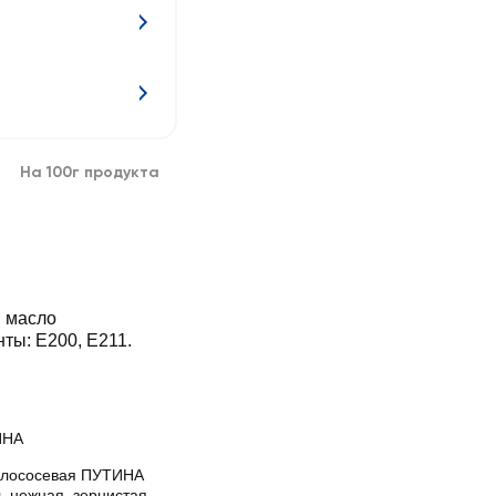
На 100г продукта
, масло
ты: Е200, Е211.
ИНА
 лососевая ПУТИНА
ь нежная, зернистая