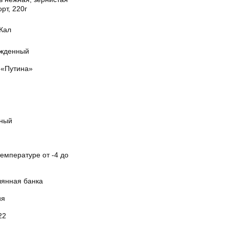
орт, 220г
кКал
жденный
«Путина»
ный
емпературе от -4 до
лянная банка
ия
22