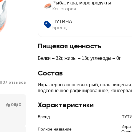
Рыба, икра, морепродукты
Категория
ПУТИНА
Бренд
Пищевая ценность
Белки – 32г, жиры – 13г, углеводы – 0г
Состав
1
107 отзывов
Икра-зерно лососевых рыб, соль пищевая
подсолнечное рафинированное, консерван
Характеристики
0
0
Бренд
ПУТ
Икра
Полное название
Очен