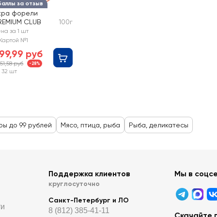
Баллы за отзыв
кра форели
REMIUM CLUB
100г
на за 1 шт
Картой №1
99,99 руб
251,58 руб
-28%
 32 шт
ры до 99 рублей
Мясо, птица, рыба
Рыба, деликатесы
Поддержка клиентов
Мы в соцс
круглосуточно
Санкт-Петербург и ЛО
ти
8 (812) 385-41-11
Скачайте 