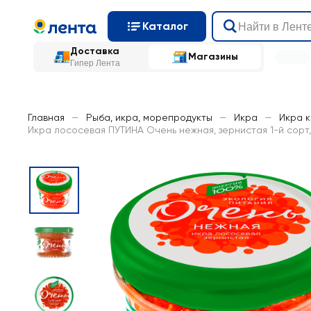
Каталог
Доставка
Магазины
Гипер Лента
Главная
—
Рыба, икра, морепродукты
—
Икра
—
Икра 
Икра лососевая ПУТИНА Очень нежная, зернистая 1-й сорт,