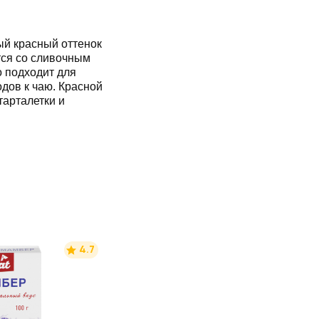
й красный оттенок
тся со сливочным
о подходит для
дов к чаю. Красной
тарталетки и
4.7