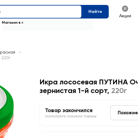
Найти
Акции
Магазин в г.
красная
—
 220г
Икра лососевая ПУТИНА Оч
зернистая 1-й сорт
,
220г
Товар закончился
Похожие
посмотрите похожие товары