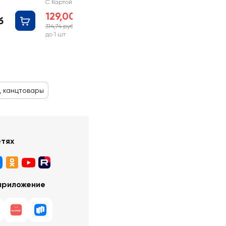
С Картой №1
129,00 руб
б
314,74 руб
-59%
до 1 шт
, канцтовары
етях
приложение