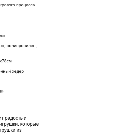
игрового процесса
екс
он, полипропилен,
5х78см
онный хедер
й
89
т радость и
 игрушки, которые
грушки из