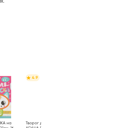
х.
4.9
МКА на
Творог детский