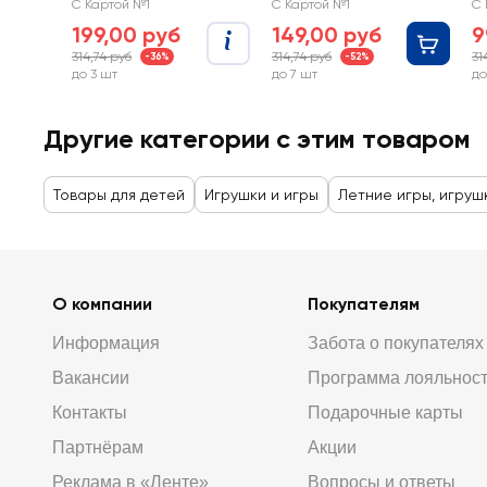
2205K0100, 20шт
С Картой №1
С Картой №1
С 
199,00 руб
149,00 руб
9
314,74 руб
314,74 руб
31
-36%
-52%
до 3 шт
до 7 шт
до
Другие категории с этим товаром
Товары для детей
Игрушки и игры
Летние игры, игруш
О компании
Покупателям
Информация
Забота о покупателях
Вакансии
Программа лояльнос
Контакты
Подарочные карты
Партнёрам
Акции
Реклама в «Ленте»
Вопросы и ответы