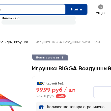
Найти
Акции
Магазин в г.
ие игры, игрушки
—
Игрушка BIGGA Воздушный змей 118см
Баллы за отзыв
Игрушка BIGGA Воздушный 
С Картой №1
99,99 руб /
шт
262,11 руб
-61%
Количество товара ограничено