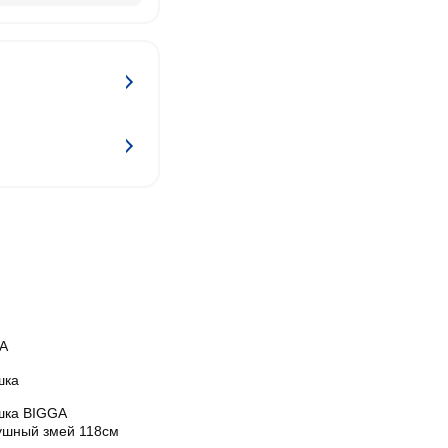
A
шка
шка BIGGA
ушный змей 118см