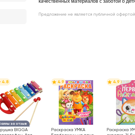
качественных материалов с заботой о детя
Предложение не является публичной офертой
4.8
4.9
4.9
Баллы за отзыв
грушка BIGGA
Раскраска УМКА
Раскраска У