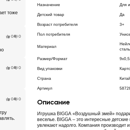
Назначение
Для 
ает тоже
Детский товар
Да
Возраст потребителя
3+
Пол потребителя
Унис
0
0
Нейл
Материал
сталь
но
Размер/Формат
9х0,
0
0
Вид упаковки
Карт
Страна
Кита
Артикул
5872
0
0
Описание
тру
Игрушка BIGGA «Воздушный змей» подари
авлять.
веселье. BIGGA – это интересные детские
увлекают надолго. Компания производит и