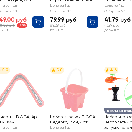
еталлофон, Арт.
Барбоскины на даче.
скрепке, 14,5x
J080250122
Дружная семья,
страниц, Арт.
на за 1 шт
Цена за 1 шт
Цена за 1 шт
мультяшная
338955
Картой №1
С Картой №1
С Картой №1
49,00 руб
79,99 руб
41,79 руб
0,00 руб
84,29 руб
43,99 руб
-40%
 5 шт
до 2 шт
до 94 шт
5.0
5.0
4.6
Баллы за отз
умеранг BIGGA, Арт.
Набор игровой BIGGA
Набор игров
H260669
Ведерко, 14см, Арт.
Вертолетик с
B1117102
запускателем,
на за 1 шт
Цена за 1 шт