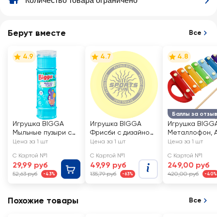
Количество товара ограничено
Берут вместе
Все
4.9
4.7
4.8
Баллы за отзы
Игрушка BIGGA
Игрушка BIGGA
Игрушка BIGG
Мыльные пузыри с
Фрисби с дизайном
Металлофон, А
лабиринтом на
23см
YJ080250122
Цена за 1 шт
Цена за 1 шт
Цена за 1 шт
крышке, 55мл, Арт.
С Картой №1
С Картой №1
С Картой №1
BB258
29,99 руб
49,99 руб
249,00 руб
52,63 руб
135,79 руб
420,00 руб
-43%
-63%
-40%
Похожие товары
Все