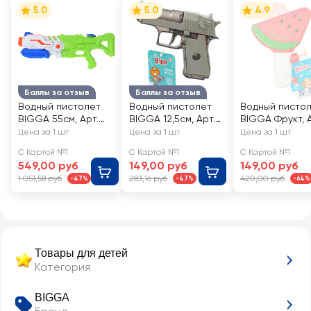
5.0
5.0
4.9
Баллы за отзыв
Баллы за отзыв
Водный пистолет
Водный пистолет
Водный писто
BIGGA 55см, Арт.
BIGGA 12,5см, Арт.
BIGGA Фрукт, А
1025
RU511004
RU172
Цена за 1 шт
Цена за 1 шт
Цена за 1 шт
С Картой №1
С Картой №1
С Картой №1
549,00 руб
149,00 руб
149,00 руб
1 051,58 руб
283,16 руб
420,00 руб
-47%
-47%
-64%
Товары для детей
Категория
BIGGA