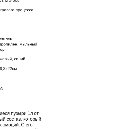
рт. MU-308
игрового процесса
этилен,
пропилен, мыльный
вор
жевый, синий
х6,3х22см
й
59
еся пузыри 1л от
ый состав, который
х эмоций. С его