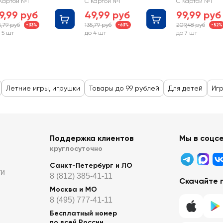
Картой №1
С Картой №1
С Картой №1
9,99 руб
49,99 руб
99,99 руб
5,79 руб
135,79 руб
209,48 руб
-33%
-63%
-52%
 5 шт
до 4 шт
до 7 шт
Летние игры, игрушки
Товары до 99 рублей
Для детей
Игр
Поддержка клиентов
Мы в соцс
круглосуточно
Санкт-Петербург и ЛО
ти
8 (812) 385-41-11
Скачайте 
Москва и МО
8 (495) 777-41-11
Бесплатный номер
по всей России