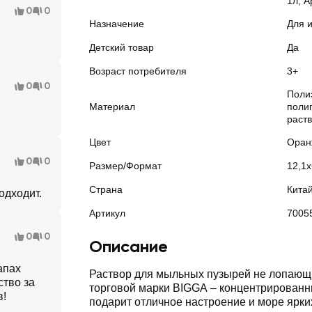
1л, А
0
0
Назначение
Для 
Детский товар
Да
Возраст потребителя
3+
0
0
Поли
Материал
поли
раст
Цвет
Оран
0
0
Размер/Формат
12,1
Страна
Кита
одходит.
Артикул
7005
0
0
Описание
апах
Раствор для мыльных пузырей не лопающи
ство за
торговой марки BIGGA – концентрированн
в!
подарит отличное настроение и море ярки