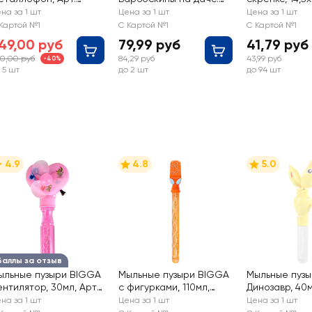
J080250122
Дружная семья,
страниц, Арт.
на за 1 шт
Цена за 1 шт
Цена за 1 шт
мультяшная
338955
Картой №1
С Картой №1
С Картой №1
49,00 руб
79,99 руб
41,79 руб
0,00 руб
84,29 руб
43,99 руб
-40%
 5 шт
до 2 шт
до 94 шт
4.9
4.8
5.0
Баллы за отзыв
ыльные пузыри BIGGA
Мыльные пузыри BIGGA
Мыльные пуз
ентилятор, 30мл, Арт.
c фигурками, 110мл,
Динозавр, 40м
UG678273
Арт. 2205V0118
B1310350
на за 1 шт
Цена за 1 шт
Цена за 1 шт