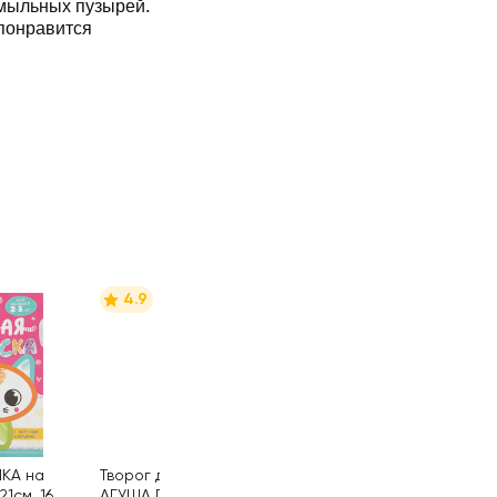
 мыльных пузырей.
понравится
4.9
МКА на
Творог детский
21см, 16
АГУША Первая
100г