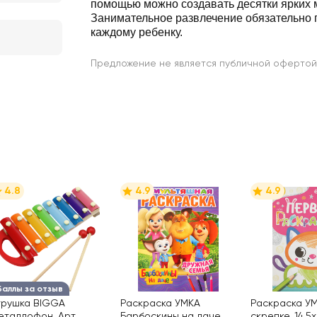
помощью можно создавать десятки ярких
Занимательное развлечение обязательно 
каждому ребенку.
Предложение не является публичной офертой
4.8
4.9
4.9
Баллы за отзыв
грушка BIGGA
Раскраска УМКА
Раскраска У
еталлофон, Арт.
Барбоскины на даче.
скрепке, 14,5x