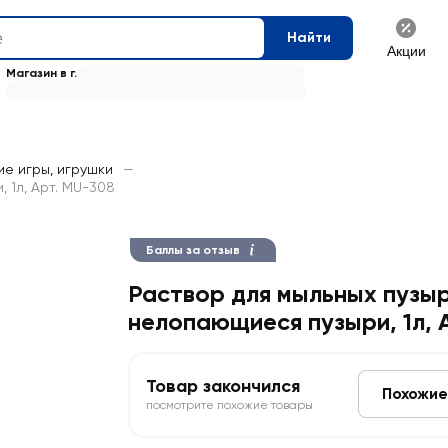
Найти
Акции
Магазин в г.
ие игры, игрушки
—
 1л, Арт. MU-308
Баллы за отзыв
Раствор для мыльных пузы
нелопающиеся пузыри, 1л, 
Товар закончился
Похожие
посмотрите похожие товары