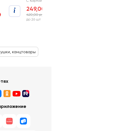
С Картой №1
249,00 руб
420,00 руб
-40%
до 26 шт
ушки, канцтовары
етях
приложение