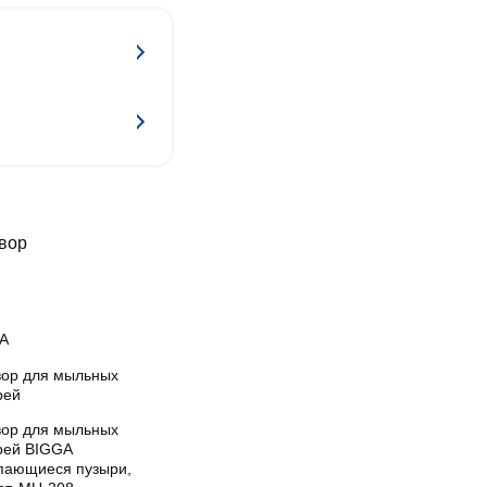
вор
A
вор для мыльных
рей
вор для мыльных
рей BIGGA
пающиеся пузыри,