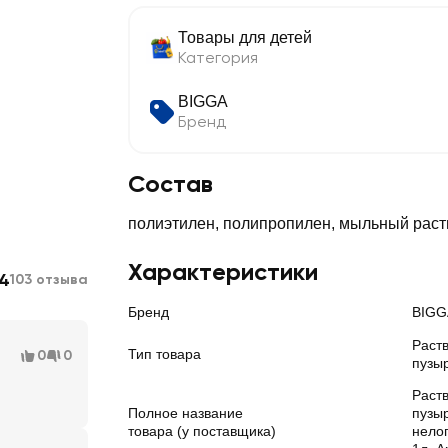
Товары для детей
Категория
BIGGA
Бренд
Состав
полиэтилен, полипропилен, мыльный раст
Характеристики
.4
103 отзыва
Бренд
BIGG
Раст
Тип товара
0
0
пузы
Раст
Полное название
пузы
товара (у поставщика)
нело