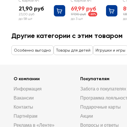
С Картой №1
С Картой №1
С 
21,90 руб
69,99 руб
8
23,00 руб
177,90 руб
13
-60%
до 58 шт
до 3 шт
до
Другие категории с этим товаром
Особенно выгодно
Товары для детей
Игрушки и игры
О компании
Покупателям
Информация
Забота о покупателях
Вакансии
Программа лояльнос
Контакты
Подарочные карты
Партнёрам
Акции
Реклама в «Ленте»
Вопросы и ответы