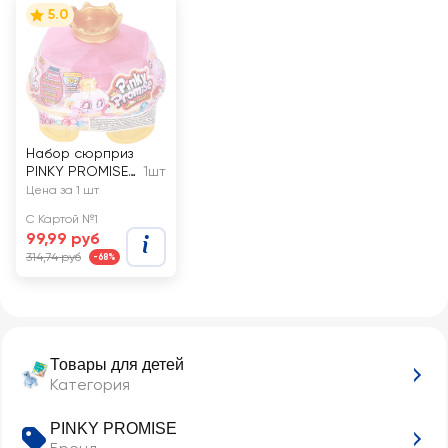
5.0
Набор сюрприз
PINKY PROMISE в
1шт
упаковке в виде
Цена за 1 шт
кареты
С Картой №1
99,99 руб
314,74 руб
-68%
Товары для детей
Категория
PINKY PROMISE