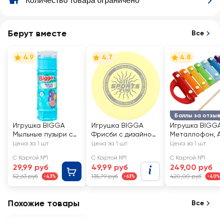
Количество товара ограничено
Берут вместе
Все
4.9
4.7
4.8
Баллы за отзы
Игрушка BIGGA
Игрушка BIGGA
Игрушка BIGG
Мыльные пузыри с
Фрисби с дизайном
Металлофон, А
лабиринтом на
23см
YJ080250122
Цена за 1 шт
Цена за 1 шт
Цена за 1 шт
крышке, 55мл, Арт.
С Картой №1
С Картой №1
С Картой №1
BB258
29,99 руб
49,99 руб
249,00 руб
52,63 руб
135,79 руб
420,00 руб
-43%
-63%
-40%
Похожие товары
Все