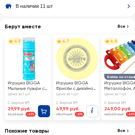
В наличии 11 шт
Берут вместе
Все
4.9
4.7
4.8
Баллы за отзы
Игрушка BIGGA
Игрушка BIGGA
Игрушка BIGG
Мыльные пузыри с
Фрисби с дизайном
Металлофон, А
лабиринтом на
23см
YJ080250122
Цена за 1 шт
Цена за 1 шт
Цена за 1 шт
крышке, 55мл, Арт.
С Картой №1
С Картой №1
С Картой №1
BB258
29,99 руб
49,99 руб
249,00 руб
52,63 руб
135,79 руб
420,00 руб
-43%
-63%
-40%
Похожие товары
Все