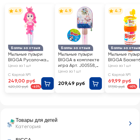
4.9
4.9
4.7
Баллы за отзыв
Баллы за отзыв
Баллы за отзы
Мыльные пузыри
Мыльные пузыри
Мыльные пузы
BIGGA Русалочка/
BIGGA в комплекте
BIGGA Баскет
Робот, со
игра Арт. J00558,
Цена за 1 шт
Цена за 1 шт
световыми
40мл
Цена за 1 шт
С Картой №1
С Картой №1
эффектами, Арт.
249,00 руб
69,99 руб
RL2401011, 40мл
209,49 руб
420,00 руб
177,90 руб
-40%
-60%
Товары для детей
Категория