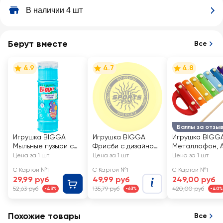
В наличии 4 шт
Берут вместе
Все
4.9
4.7
4.8
Баллы за отзы
Игрушка BIGGA
Игрушка BIGGA
Игрушка BIGG
Мыльные пузыри с
Фрисби с дизайном
Металлофон, А
лабиринтом на
23см
YJ080250122
Цена за 1 шт
Цена за 1 шт
Цена за 1 шт
крышке, 55мл, Арт.
С Картой №1
С Картой №1
С Картой №1
BB258
29,99 руб
49,99 руб
249,00 руб
52,63 руб
135,79 руб
420,00 руб
-43%
-63%
-40%
Похожие товары
Все