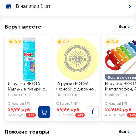
В наличии 1 шт
Берут вместе
Все
4.9
4.7
4.8
Баллы за отзы
Игрушка BIGGA
Игрушка BIGGA
Игрушка BIGG
Мыльные пузыри с
Фрисби с дизайном
Металлофон, А
лабиринтом на
23см
YJ080250122
Цена за 1 шт
Цена за 1 шт
Цена за 1 шт
крышке, 55мл, Арт.
С Картой №1
С Картой №1
С Картой №1
BB258
29,99 руб
49,99 руб
249,00 руб
52,63 руб
135,79 руб
420,00 руб
-43%
-63%
-40%
Похожие товары
Все