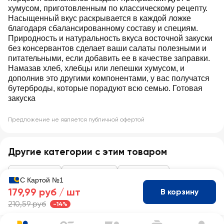
хумусом, приготовленным по классическому рецепту.
Насыщенный вкус раскрывается в каждой ложке
благодаря сбалансированному составу и специям.
Природность и натуральность вкуса восточной закуски
без консервантов сделает ваши салаты полезными и
питательными, если добавить ее в качестве заправки.
Намазав хлеб, хлебцы или лепешки хумусом, и
дополнив это другими компонентами, у вас получатся
бутерброды, которые порадуют всю семью. Готовая
закуска
Предложение не является публичной офертой
Другие категории с этим товаром
Консервация
Закуски, икра
Хумус, урбеч
С Картой №1
179,99 руб /
шт
В корзину
210,59 руб
-14%