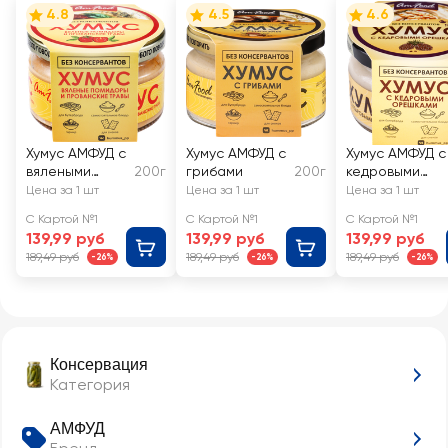
4.8
4.5
4.6
Хумус АМФУД с
Хумус АМФУД с
Хумус АМФУД с
вялеными
200г
грибами
200г
кедровыми
помидорами и
орешками
Цена за 1 шт
Цена за 1 шт
Цена за 1 шт
прованскими
С Картой №1
С Картой №1
С Картой №1
травами
139,99 руб
139,99 руб
139,99 руб
189,49 руб
189,49 руб
189,49 руб
-26%
-26%
-26%
Консервация
Категория
АМФУД