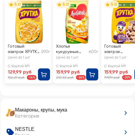
5.0
5.0
5.0
Готовый
Хлопья
Готовый
завтрак ХРУТКА
290г
кукурузные
600г
завтрак
Хлопья
ЛЮБЯТОВО
ХРУТКА Duo,
Цена за 1 шт
Цена за 1 шт
Цена за 1 шт
кукурузные
шоколадный
С Картой №1
С Картой №1
С Картой №1
обогащенный
129,99 руб
159,99 руб
159,99 руб
кальцием
152,69 руб
210,52 руб
199,99 руб
-14%
-24%
-20%
Макароны, крупы, мука
Категория
NESTLE