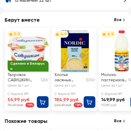
В наличии 12 шт
Берут вместе
Все
5.0
4.9
4.9
Сделано в Беларус
и
Творожок
Хлопья
Молоко
САВУШКИН
120г
овсяные
500г
пастеризова
1
Клубника 3,5%,
NORDIC
нное
Цена за 1 шт
Цена за 1 шт
Цена за 1 шт
без змж
ПРОСТОКВА
С Картой №1
С Картой №1
С Картой №1
ШИНО 3,2%,
56,99 руб
184,99 руб
149,99 руб
без змж
70,49 руб
226,39 руб
157,89 руб
-19%
-18%
Похожие товары
Все