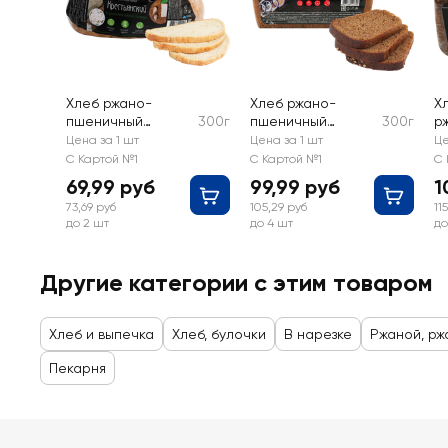
Хлеб ржано-
Хлеб ржано-
Х
пшеничный
300г
пшеничный
300г
р
подовый РИЖСКИЙ
формовой
б
Цена за 1 шт
Цена за 1 шт
Це
ХЛЕБ
РИЖСКИЙ ХЛЕБ
Р
С Картой №1
С Картой №1
С 
Крестьянский,
Бородинский,
З
69,99 руб
99,99 руб
1
бездрожжевой
бездрожжевой
з
73,69 руб
105,29 руб
11
до 2 шт
до 4 шт
до
Другие категории с этим товаром
Хлеб и выпечка
Хлеб, булочки
В нарезке
Ржаной, р
Пекарня