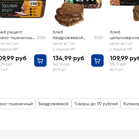
леб рецепт
Хлеб
Хлеб
жано-пшеничный
300г
бездрожжевой
300г
цельнозерно
ездрожжевой
заварной
РИЖСКИЙ ХЛЕ
на за 1 шт
Цена за 1 шт
Цена за 1 шт
ИЖСКИЙ ХЛЕБ
РИЖСКИЙ ХЛЕБ
заварной
Картой №1
С Картой №1
С Картой №1
доровый,
Ржаной подовый
бездрожжево
09,99 руб
134,99 руб
109,99 ру
аварной
со злаками
5,79 руб
142,19 руб
115,79 руб
 1 шт
до 4 шт
до 5 шт
жано-пшеничный
Бездрожжевой
Товары до 99 рублей
Кулина