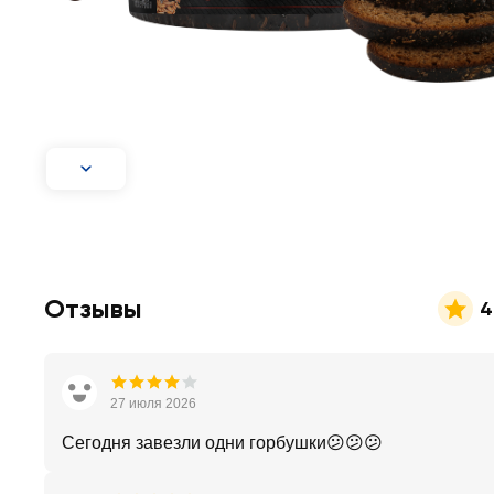
Отзывы
4
27 июля 2026
Сегодня завезли одни горбушки😕😕😕