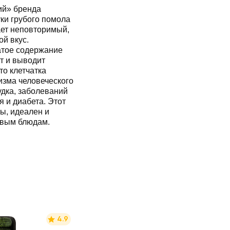
ий» бренда
и грубого помола
ает неповторимый,
й вкус.
атое содержание
т и выводит
о клетчатка
изма человеческого
удка, заболеваний
 и диабета. Этот
ы, идеален и
ервым блюдам.
4.9