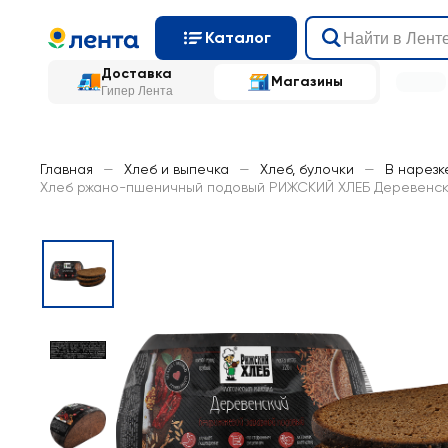
Каталог
Доставка
Магазины
Гипер Лента
Главная
—
Хлеб и выпечка
—
Хлеб, булочки
—
В нарезк
Хлеб ржано-пшеничный подовый РИЖСКИЙ ХЛЕБ Деревенски