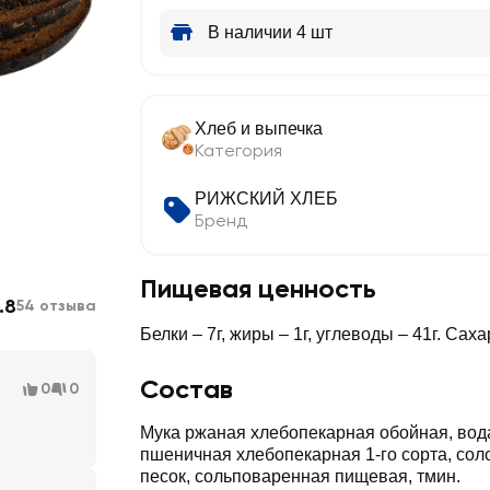
В наличии 4 шт
Хлеб и выпечка
Категория
РИЖСКИЙ ХЛЕБ
Бренд
Пищевая ценность
.8
54 отзыва
Белки – 7г, жиры – 1г, углеводы – 41г. Саха
Состав
0
0
Мука ржаная хлебопекарная обойная, вода
пшеничная хлебопекарная 1-го сорта, сол
песок, сольповаренная пищевая, тмин.