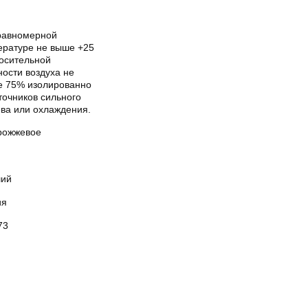
равномерной
ературе не выше +25
носительной
ости воздуха не
е 75% изолированно
точников сильного
ева или охлаждения.
рожжевое
ий
ия
73