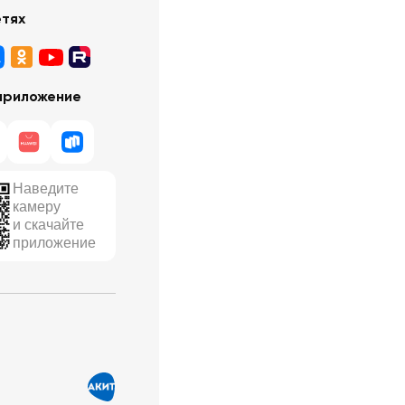
етях
приложение
Наведите
камеру
и скачайте
приложение