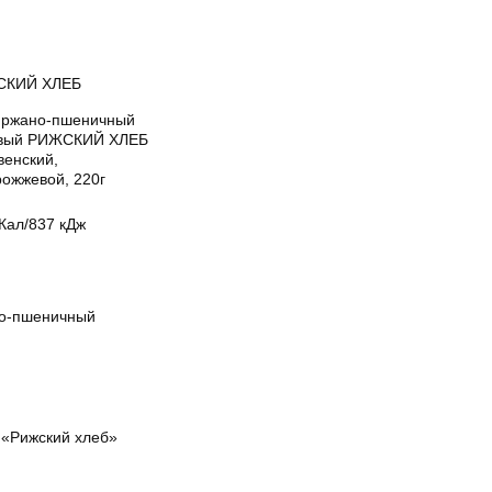
СКИЙ ХЛЕБ
 ржано-пшеничный
вый РИЖСКИЙ ХЛЕБ
венский,
рожжевой, 220г
Кал/837 кДж
о-пшеничный
«Рижский хлеб»