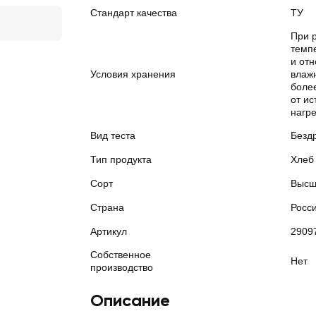
Стандарт качества
ТУ
При 
темп
и от
Условия хранения
влажн
боле
от ис
нагр
Вид теста
Безд
Тип продукта
Хлеб
Сорт
Высш
Страна
Росс
Артикул
2909
Собственное
Нет
производство
Описание