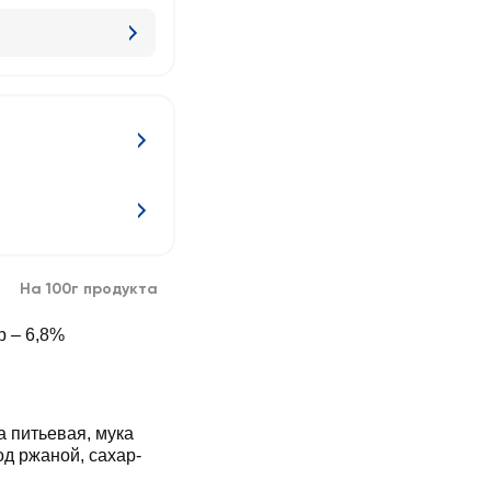
На 100г продукта
р – 6,8%
 питьевая, мука
од ржаной, сахар-