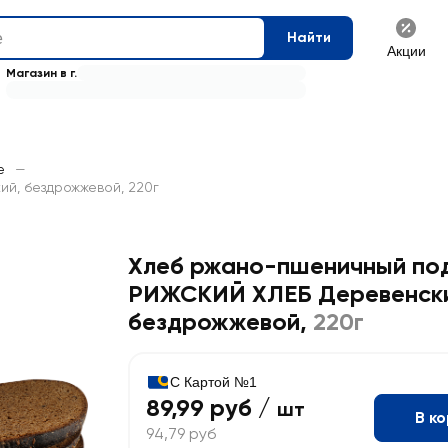
Найти
Акции
Магазин в г.
е
—
й, бездрожжевой, 220г
Хлеб ржано-пшеничный по
РИЖСКИЙ ХЛЕБ Деревенск
бездрожжевой
,
220г
С Картой №1
89,99 руб /
шт
В к
94,79 руб