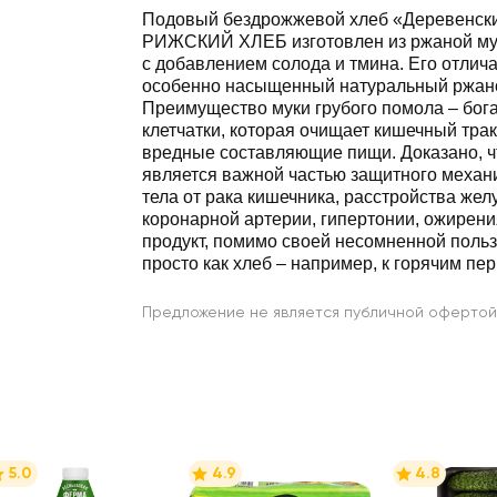
Подовый бездрожжевой хлеб «Деревенск
РИЖСКИЙ ХЛЕБ изготовлен из ржаной мук
с добавлением солода и тмина. Его отлич
особенно насыщенный натуральный ржано
Преимущество муки грубого помола – бог
клетчатки, которая очищает кишечный трак
вредные составляющие пищи. Доказано, чт
является важной частью защитного механ
тела от рака кишечника, расстройства жел
коронарной артерии, гипертонии, ожирения
продукт, помимо своей несомненной польз
просто как хлеб – например, к горячим п
Предложение не является публичной офертой
5.0
4.9
4.8