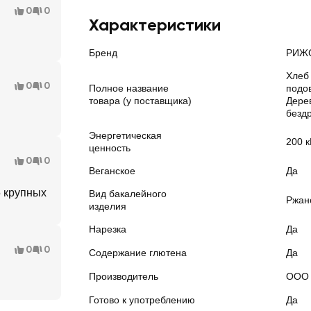
0
0
Характеристики
Бренд
РИЖ
Хлеб
0
0
Полное название
подо
товара (у поставщика)
Дере
безд
Энергетическая
200 к
ценность
0
0
Веганское
Да
5 крупных
Вид бакалейного
Ржан
изделия
Нарезка
Да
0
0
Содержание глютена
Да
Производитель
ООО 
Готово к употреблению
Да