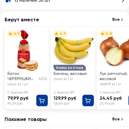
В наличии 36 шт
Берут вместе
Все
4.9
4.9
4.8
Баллы за отзыв
Батон
Бананы, весовые
Лук репчатый,
ЧЕРЕМУШКИ
400г
весовой
Цена за 1 кг
Нарезной
Цена за 1 шт
48,89 ₽ за 1 кг
С Картой №1
С Картой №1
С Картой №1
79,99 руб
129,99 руб
24,45 руб
84,29 руб
136,84 руб
25,74 руб
Похожие товары
Все