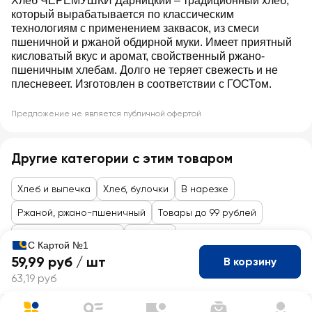
Хлеб ЧЕРЕМУШКИ Дарницкий – традиционный хлеб,
который вырабатывается по классическим
технологиям с применением заквасок, из смеси
пшеничной и ржаной обдирной муки. Имеет приятный
кисловатый вкус и аромат, свойственный ржано-
пшеничным хлебам. Долго не теряет свежесть и не
плесневеет. Изготовлен в соответствии с ГОСТом.
Предложение не является публичной офертой
Другие категории с этим товаром
Хлеб и выпечка
Хлеб, булочки
В нарезке
Ржаной, ржано-пшеничный
Товары до 99 рублей
Кулинария и пекарня
Пекарня
С Картой №1
59,99 руб /
шт
В корзину
63,19 руб