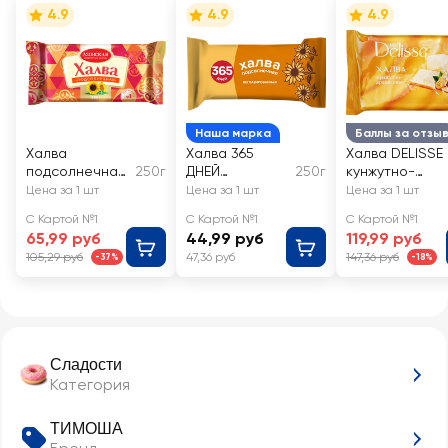
4.9
4.9
4.9
Наша марка
Баллы за отзы
Халва
Халва 365
Халва DELISSE
подсолнечная
250г
ДНЕЙ
250г
кунжутно-
АЗОВСКАЯ КФ
Подсолнечная
арахисовая
Цена за 1 шт
Цена за 1 шт
Цена за 1 шт
С Картой №1
С Картой №1
С Картой №1
65,99 руб
44,99 руб
119,99 руб
105,29 руб
47,36 руб
147,36 руб
-37%
-18%
Сладости
Категория
ТИМОША