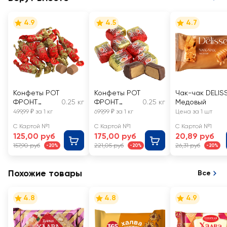
4.9
4.5
4.7
Конфеты РОТ
Конфеты РОТ
Чак-чак DELIS
ФРОНТ
0.25 кг
ФРОНТ
0.25 кг
Медовый
Батончики,
Халва
499,99 ₽ за 1 кг
699,99 ₽ за 1 кг
Цена за 1 шт
весовые
глазированн
С Картой №1
С Картой №1
С Картой №1
ая, весовые
125,00 руб
175,00 руб
20,89 руб
157,90 руб
221,05 руб
26,31 руб
-20%
-20%
-20%
Похожие товары
Все
4.8
4.8
4.9