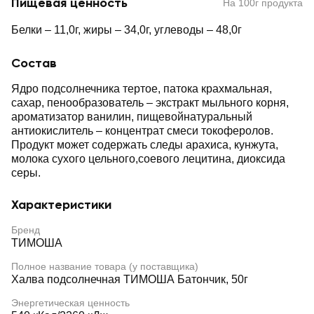
Пищевая ценность
На 100г продукта
Белки – 11,0г, жиры – 34,0г, углеводы – 48,0г
Состав
Ядро подсолнечника тертое, патока крахмальная,
сахар, пенообразователь – экстракт мыльного корня,
ароматизатор ванилин, пищевойнатуральный
антиокислитель – концентрат смеси токоферолов.
Продукт может содержать следы арахиса, кунжута,
молока сухого цельного,соевого лецитина, диоксида
серы.
Характеристики
Бренд
ТИМОША
Полное название товара (у поставщика)
Халва подсолнечная ТИМОША Батончик, 50г
Энергетическая ценность