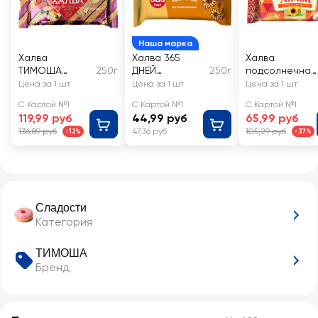
Наша марка
Халва
Халва 365
Халва
ТИМОША
250г
ДНЕЙ
250г
подсолнечная
Подсолнечная
Подсолнечная
АЗОВСКАЯ КФ
Цена за 1 шт
Цена за 1 шт
Цена за 1 шт
с арахисом
С Картой №1
С Картой №1
С Картой №1
119,99 руб
44,99 руб
65,99 руб
136,89 руб
47,36 руб
105,29 руб
-12%
-37%
Сладости
Категория
ТИМОША
Бренд