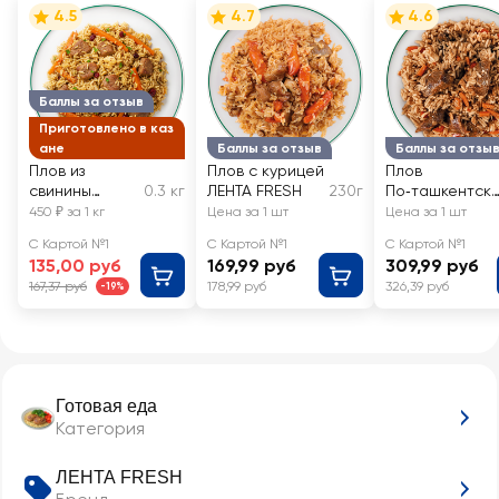
4.5
4.7
4.6
Баллы за отзыв
Приготовлено в каз
ане
Баллы за отзыв
Баллы за отзы
Плов из
Плов с курицей
Плов
свинины
0.3 кг
ЛЕНТА FRESH
230г
По‑ташкентск
ЛЕНТА FRESH,
ЛЕНТА FRESH
450 ₽ за 1 кг
Цена за 1 шт
Цена за 1 шт
весовой
С Картой №1
С Картой №1
С Картой №1
135,00 руб
169,99 руб
309,99 руб
167,37 руб
178,99 руб
326,39 руб
-19%
Готовая еда
Категория
ЛЕНТА FRESH