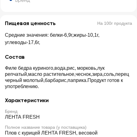
Бренд
Пищевая ценность
На 100г продукта
Средние значения: белки-6,9г,жиры-10,1г,
углеводы-17,6г,
Состав
Филе бедра куриного,вода,рис, морковь,лук
репчатый,масло растительное,чеснок,зира,соль,перец
черный молотый,барбарис,паприка.Продукт готов к
употреблению.
Характеристики
Бренд
ЛЕНТА FRESH
Полное название товара (у поставщика)
Плов с курицей ЛЕНТА FRESH, весовой