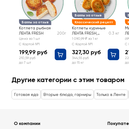
Баллы за отзыв
Баллы за отзыв
Классический рецепт
Котлета рыбная
Котлеты куриные
М
ЛЕНТА FRESH
200г
ЛЕНТА FRESH,
0.3 кг
Л
весовые
в
Цена за 1 шт
1 090,99 ₽ за 1 кг
69
С Картой №1
С Картой №1
С 
199,99 руб
327,30 руб
2
210,59 руб
344,55 руб
22
до 7 шт
до 15 кг
до
Другие категории с этим товаром
Готовая еда
Вторые блюда, гарниры
Только в Ленте
О компании
Покупат