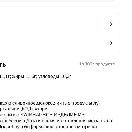
ть
На 100г продукта
1,1г; жиры 11,6г; углеводы 10,3г
асло сливочное,молоко,яичные продукты,лук
рсальная,КПД,сухари
тительное.КУЛИНАРНОЕ ИЗДЕЛИЕ ИЗ
отреблению.Дата и время изготовления указаны на
Подробную информацию о товаре смотри на