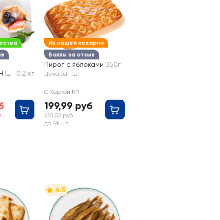
ества
Из нашей пекарни
ыв
Баллы за отзыв
Пирог с яблоками
350г
НТА
0.2 кг
Цена за 1 шт
ые
С Картой №1
б
199,99 руб
210,52 руб
до 49 шт
4.5