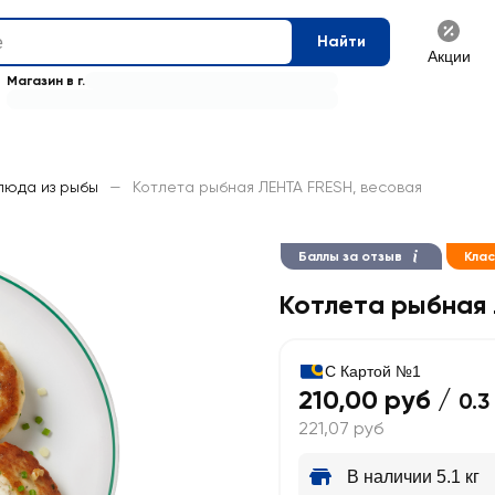
Найти
Акции
Магазин в г.
люда из рыбы
—
Котлета рыбная ЛЕНТА FRESH, весовая
Баллы за отзыв
Кла
Котлета рыбная 
С Картой №1
210,00 руб /
0.3
221,07 руб
В наличии 5.1 кг