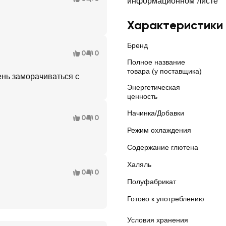
информационном листе
Характеристики
Бренд
0
0
Полное название
товара (у поставщика)
ень заморачиваться с
Энергетическая
ценность
Начинка/Добавки
0
0
Режим охлаждения
Содержание глютена
Халяль
0
0
Полуфабрикат
Готово к употреблению
Условия хранения