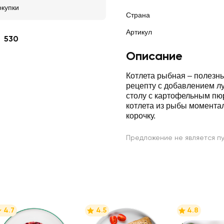
окупки
Страна
Артикул
530
Описание
Котлета рыбная – полезны
рецепту с добавлением лу
столу с картофельным пю
котлета из рыбы моментал
корочку.
Предложение не является п
4.7
4.5
4.8