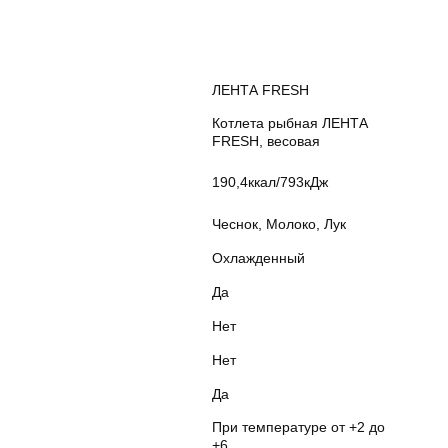
ЛЕНТА FRESH
Котлета рыбная ЛЕНТА
FRESH, весовая
190,4ккал/793кДж
Чеснок, Молоко, Лук
Охлажденный
Да
Нет
Нет
Да
При температуре от +2 до
+6.