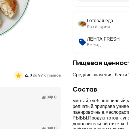
Готовая еда
Категория
ЛЕНТА FRESH
Бренд
Пищевая ценнос
4.7
Средние значения: белки 1
2649 отзывов
Состав
0
0
минтай,хлеб пшеничный,м
репчатый,приправа униве
панировочные,маслорас
РЫБЫ.Продукт готов к уп
дополнительнойэтикетке.
0
0