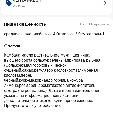
ЛЕНТА FRESH
Бренд
Пищевая ценность
На 100г продукта
средние значения:белки-14,0г;жиры-13,0г;углеводы-1г
Состав
Камбала,масло растительное,мука пшеничная
высшего сорта,соль,лук зеленый,приправа рыбная
(Соль,крахмал гороховый,чеснок
сушеный,сахар,регулятор кислотности (лимонная
кислота),перец
черный,куркума,кориандр,горчица,кожура
лимона,розмарин,ароматизатор,антиокислитель
(экстракты розмарина). Дата и время изготовления
указана на информационном листе или
дополнительной этикетке. Кулинарное изделие.
Продукт готов к употреблению.