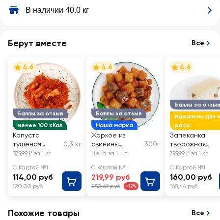
В наличии 40.0 кг
Берут вместе
Все
4.6
4.6
4.6
Баллы за отзы
Баллы за отзыв
Баллы за отзыв
Идеально для 
менее 100 кКал
Наша марка
рака
Капуста
Жаркое из
Запеканка
тушеная
0.3 кг
свинины
300г
творожная
ЛЕНТА FRESH,
по‑домашнему
Забава ЛЕНТА
379,99 ₽ за 1 кг
Цена за 1 шт
799,99 ₽ за 1 кг
весовая
ЛЕНТА FRESH
FRESH,
С Картой №1
С Картой №1
С Картой №1
весовая
114,00 руб
219,99 руб
160,00 руб
120,00 руб
252,69 руб
168,44 руб
-12%
Похожие товары
Все