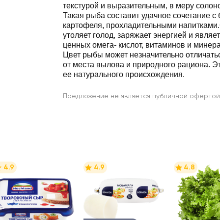
текстурой и выразительным, в меру солоноватымвкусом.
Такая рыба составит удачное сочетание с блюдами из
картофеля, прохладительными напитками
утоляет голод, заряжает энергией и являе
ценных омега- кислот, витаминов и минер
Цвет рыбы может незначительно отличаться в зависимости
от места вылова и природного рациона. Это свидетельс
ее натурального происхождения.
Предложение не является публичной офертой
4.9
4.9
4.8