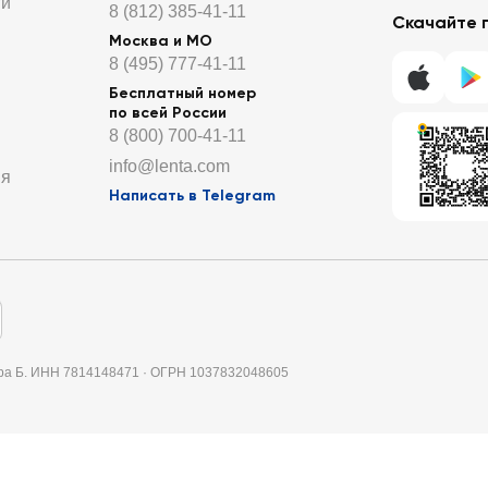
ти
8 (812) 385-41-11
Скачайте 
Москва и МО
8 (495) 777-41-11
Бесплатный номер
по всей России
8 (800) 700-41-11
info@lenta.com
ия
Написать в Telegram
итера Б. ИНН 7814148471 · ОГРН 1037832048605