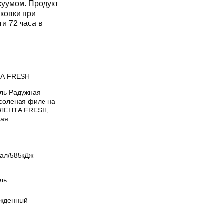
уумом. Продукт
аковки при
и 72 часа в
А FRESH
ль Радужная
соленая филе на
 ЛЕНТА FRESH,
вая
кал/585кДж
ль
жденный