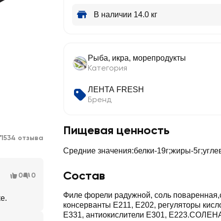
В наличии 14.0 кг
Рыба, икра, морепродукты
Категория
ЛЕНТА FRESH
Бренд
Пищевая ценность
7
1534 отзыва
Средние значения:белки-19г;жиры-5г;угле
Состав
0
0
Филе форели радужной, соль поваренная,с
е.
консерванты Е211, Е202, регуляторы кисл
Е331, антиокислители Е301, Е223.СОЛ