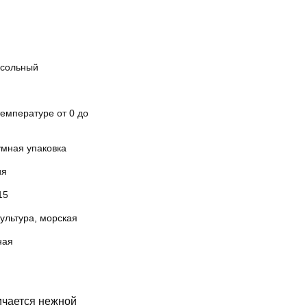
сольный
емпературе от 0 до
умная упаковка
ия
15
ультура, морская
ная
ичается нежной