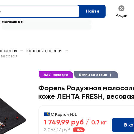
Найти
Акции
Магазин в г.
копченая
—
Красная соленая
—
 весовая
ВАУ-находка
Баллы за отзыв
Форель Радужная малосоле
коже ЛЕНТА FRESH, весова
С Картой №1
1 749,99 руб /
0.7 кг
В к
2 063,17 руб
-15%