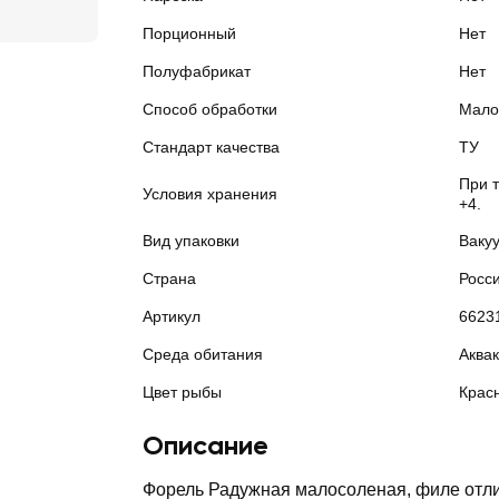
Порционный
Нет
Полуфабрикат
Нет
Способ обработки
Мало
Стандарт качества
ТУ
При т
Условия хранения
+4.
Вид упаковки
Ваку
Страна
Росс
Артикул
6623
Среда обитания
Аквак
Цвет рыбы
Крас
Описание
Форель Радужная малосоленая, филе отл