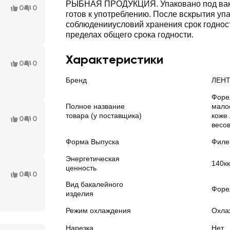
РЫБНАЯ ПРОДУКЦИЯ. Упаковано под вак
0
0
готов к употреблению. После вскрытия уп
соблюденииусловий хранения срок годност
пределах общего срока годности.
Характеристики
0
0
Бренд
ЛЕНТ
Форе
Полное название
мало
товара (у поставщика)
коже
0
0
весо
Форма Выпуска
Филе
Энергетическая
140к
ценность
0
0
Вид бакалейного
Форе
изделия
Режим охлаждения
Охла
Нарезка
Нет