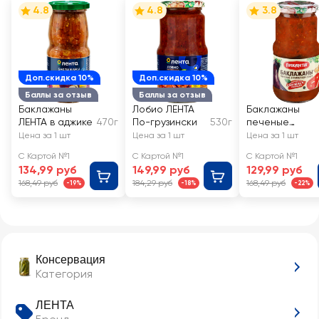
4.8
4.8
3.8
Доп.скидка 10%
Доп.скидка 10%
Баллы за отзыв
Баллы за отзыв
Баклажаны
Лобио ЛЕНТА
Баклажаны
ЛЕНТА в аджике
470г
По-грузински
530г
печеные
ПИКАНТА в
Цена за 1 шт
Цена за 1 шт
Цена за 1 шт
томатном
С Картой №1
С Картой №1
С Картой №1
соусе
134,99 руб
149,99 руб
129,99 руб
168,49 руб
184,29 руб
168,49 руб
-19%
-18%
-22%
Консервация
Категория
ЛЕНТА