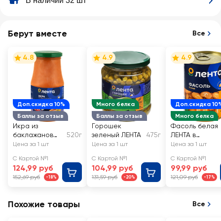
В наличии 32 шт
Берут вместе
Все
4.8
4.9
4.9
Доп.скидка 10%
Много белка
Доп.скидка 10
Баллы за отзыв
Баллы за отзыв
Много белка
Икра из
Горошек
Фасоль белая
баклажанов
520г
зеленый ЛЕНТА
475г
ЛЕНТА в
ЛЕНТА
собственном
Цена за 1 шт
Цена за 1 шт
Цена за 1 шт
соку
С Картой №1
С Картой №1
С Картой №1
124,99 руб
104,99 руб
99,99 руб
152,69 руб
131,59 руб
121,09 руб
-18%
-20%
-17%
Похожие товары
Все