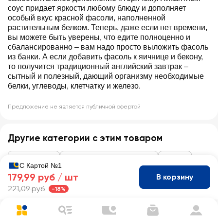
соус придает яркости любому блюду и дополняет
особый вкус красной фасоли, наполненной
растительным белком. Теперь, даже если нет времени,
вы можете быть уверены, что едите полноценно и
сбалансированно – вам надо просто выложить фасоль
из банки. А если добавить фасоль к яичнице и бекону,
то получится традиционный английский завтрак –
сытный и полезный, дающий организму необходимые
белки, углеводы, клетчатку и железо.
Предложение не является публичной офертой
Другие категории с этим товаром
Консервация
Кукуруза, горошек, фасоль
Фасоль
С Картой №1
179,99 руб /
шт
В корзину
221,09 руб
-18%