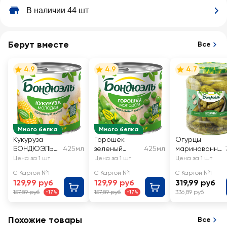
В наличии 44 шт
Берут вместе
Все
4.9
4.9
4.7
Много белка
Много белка
Кукуруза
Горошек
Огурцы
БОНДЮЭЛЬ
425мл
зеленый
425мл
маринованны
молодая
БОНДЮЭЛЬ
е БОНДЮЭЛЬ
Цена за 1 шт
Цена за 1 шт
Цена за 1 шт
молодой
С Картой №1
С Картой №1
С Картой №1
129,99 руб
129,99 руб
319,99 руб
157,89 руб
157,89 руб
336,89 руб
-17%
-17%
Похожие товары
Все