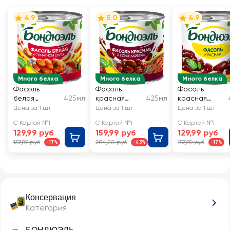
4.9
5.0
4.9
Много белка
Много белка
Много белка
Фасоль
Фасоль
Фасоль
белая
425мл
красная
425мл
красная
БОНДЮЭЛЬ в
БОНДЮЭЛЬ в
БОНДЮЭЛЬ
Цена за 1 шт
Цена за 1 шт
Цена за 1 шт
томатном
соусе
С Картой №1
С Картой №1
С Картой №1
соусе
барбекю
129,99 руб
159,99 руб
129,99 руб
157,89 руб
284,20 руб
157,89 руб
-17%
-43%
-17%
Консервация
Категория