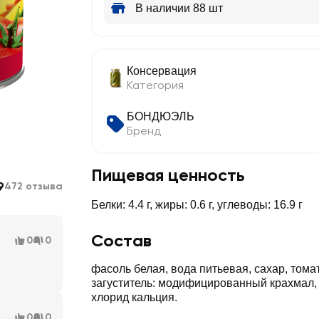
В наличии 88 шт
Консервация
Категория
БОНДЮЭЛЬ
Бренд
Пищевая ценность
9
472 отзыва
Белки: 4.4 г, жиры: 0.6 г, углеводы: 16.9 г
Состав
0
0
фасоль белая, вода питьевая, сахар, тома
загуститель: модифицированный крахмал, 
хлорид кальция.
0
0