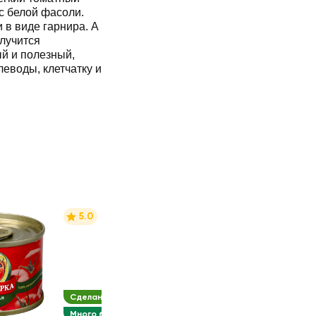
с белой фасоли.
 в виде гарнира. А
олучится
й и полезный,
еводы, клетчатку и
5.0
Сделано в Беларуси
Много белка