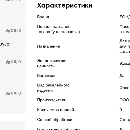
Характеристики
Бренд
БОН
Полное название
Фасо
0
0
товара (у поставщика)
в то
Для 
оусе!
Назначение
для 
салат
Энергетическая
0
0
91кк
ценность
Веганское
Да
Вид бакалейного
Фасо
изделия
0
0
Производитель
ООО 
Количество порций
0
Способ обработки
Стер
Готово к употреблению
Да