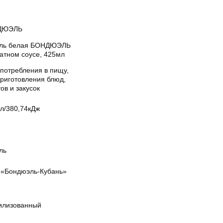
ДЮЭЛЬ
ль белая БОНДЮЭЛЬ
матном соусе, 425мл
употребления в пищу,
приготовления блюд,
ов и закусок
ал/380,74кДж
ль
«Бондюэль-Кубань»
илизованный