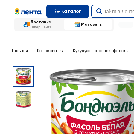
Каталог
Доставка
Магазины
Гипер Лента
Главная
—
Консервация
—
Кукуруза, горошек, фасоль