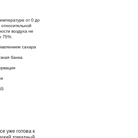
емпературе от 0 до
и относительной
ости воздуха не
е 75%.
бавлением сахара
зная банка
ервация
ия
55
е уже готова к
Легкий томатный