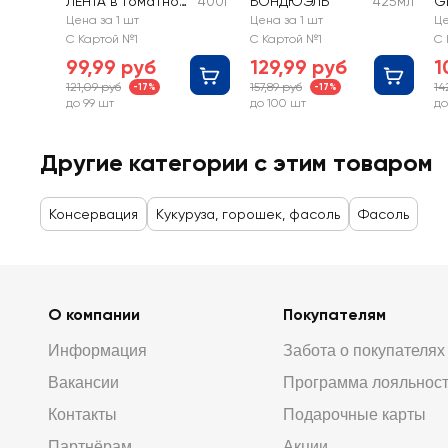
ЛЕНТА в томатном
400г
БОНДЮЭЛЬ
425мл
G
соусе
т
Цена за 1 шт
Цена за 1 шт
Це
С Картой №1
С Картой №1
С 
99,99 руб
129,99 руб
1
121,09 руб
157,89 руб
14
-17%
-17%
до 99 шт
до 100 шт
до
Другие категории с этим товаром
Консервация
Кукуруза, горошек, фасоль
Фасоль
О компании
Покупателям
Информация
Забота о покупателях
Вакансии
Программа лояльнос
Контакты
Подарочные карты
Партнёрам
Акции