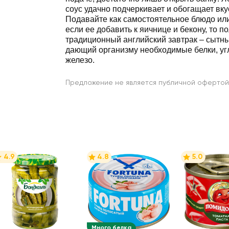
соус удачно подчеркивает и обогащает вку
Подавайте как самостоятельное блюдо или
если ее добавить к яичнице и бекону, то п
традиционный английский завтрак – сытны
дающий организму необходимые белки, угл
железо.
Предложение не является публичной офертой
4.9
4.8
5.0
Много белка