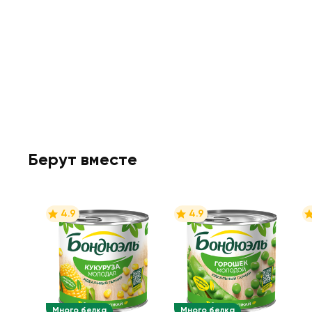
Берут вместе
4.9
4.9
Много белка
Много белка