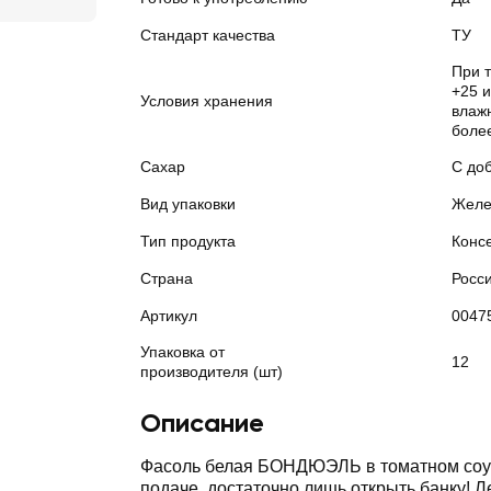
Стандарт качества
ТУ
При т
+25 
Условия хранения
влажн
боле
Сахар
С до
Вид упаковки
Желе
Тип продукта
Конс
Страна
Росс
Артикул
0047
Упаковка от
12
производителя (шт)
Описание
Фасоль белая БОНДЮЭЛЬ в томатном соус
подаче, достаточно лишь открыть банку! 