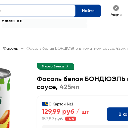
Найти
Акции
Магазин в г.
—
Фасоль
—
Фасоль белая БОНДЮЭЛЬ в томатном соусе, 425мл
Много белка
Фасоль белая БОНДЮЭЛЬ 
соусе
,
425мл
С Картой №1
129,99 руб /
шт
В к
157,89 руб
-17%