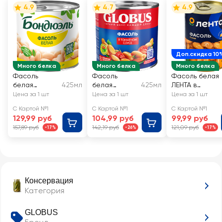
4.9
4.7
4.9
Доп.скидка 10
Много белка
Много белка
Много белка
Фасоль
Фасоль
Фасоль белая
белая
425мл
белая
425мл
ЛЕНТА в
БОНДЮЭЛЬ
GLOBUS в
собственном
Цена за 1 шт
Цена за 1 шт
Цена за 1 шт
томатном
соку
С Картой №1
С Картой №1
С Картой №1
соусе
129,99 руб
104,99 руб
99,99 руб
157,89 руб
142,19 руб
121,09 руб
-17%
-26%
-17%
Консервация
Категория
GLOBUS