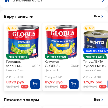
В наличии 63 шт
Берут вместе
Все
4.9
4.9
4.9
Доп.скидка 10
Много белка
Много белка
Много белка
Горошек
Кукуруза
Тунец ЛЕНТА
зеленый
400г
GLOBUS
340г
рубленный в
GLOBUS
сладкая, в
собственном
Цена за 1 шт
Цена за 1 шт
Цена за 1 шт
зернах
соку
С Картой №1
С Картой №1
С Картой №1
89,99 руб
89,99 руб
179,99 руб
126,31 руб
126,39 руб
242,19 руб
-28%
-28%
-25%
Похожие товары
Все