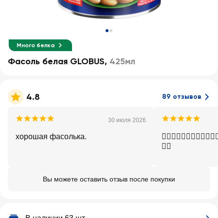
Много белка
Фасоль белая GLOBUS
,
425мл
4.8
89 отзывов
30 июля 2026
хорошая фасолька.
👍🏾👍🏾👍🏾👍🏾👍🏾👍
👍🏾
Вы можете оставить отзыв после покупки