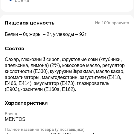
Бренд
Пищевая ценность
На 100г продукта
Белки – 0г, жиры – 2г, углеводы – 92г
Состав
Сахар, глюкозный сироп, фруктовые соки (клубники,
апельсина, лимона) (2%), кокосовое масло, регулятор
кислотности (Е330), кукурузныйкрахмал, масло какао,
ароматизаторы, мальтодекстрин, загустители (Е418,
Е466, Е414), эмульгатор (Е473), глазирователь
(Е903),красители (Е160а, Е162).
Характеристики
Бренд
MENTOS
Полное название товара (у поставщика)