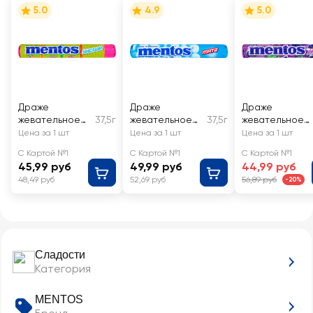
5.0
4.9
5.0
Драже
Драже
Драже
жевательное
37,5г
жевательное
37,5г
жевательное
MENTOS
MENTOS со
MENTOS
Цена за 1 шт
Цена за 1 шт
Цена за 1 шт
Кислый микс
вкусом мяты
виноград
С Картой №1
С Картой №1
С Картой №1
45,99 руб
49,99 руб
44,99 руб
48,49 руб
52,69 руб
56,89 руб
-20%
Сладости
Категория
MENTOS