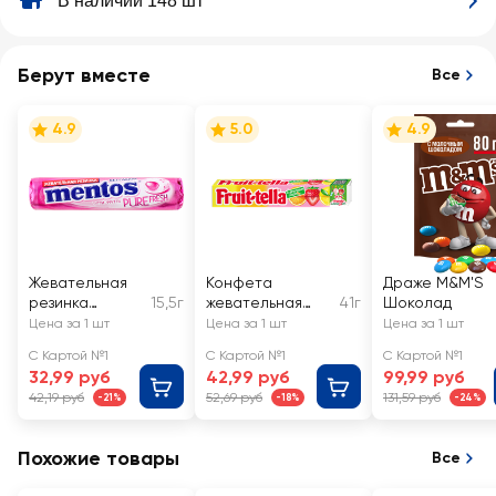
В наличии 148 шт
Берут вместе
Все
4.9
5.0
4.9
Жевательная
Конфета
Драже M&M'S
резинка
15,5г
жевательная
41г
Шоколад
MENTOS Pure
FRUIT-TELLA
Цена за 1 шт
Цена за 1 шт
Цена за 1 шт
fresh Тутти-
Ассорти
С Картой №1
С Картой №1
С Картой №1
Фрутти
32,99 руб
42,99 руб
99,99 руб
42,19 руб
52,69 руб
131,59 руб
-21%
-18%
-24%
Похожие товары
Все