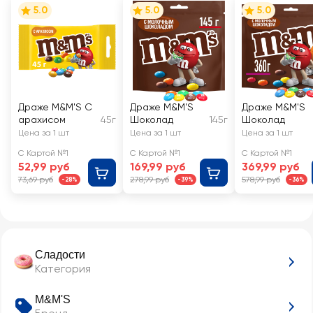
5.0
5.0
5.0
Драже M&M'S С
Драже M&M'S
Драже M&M'S
арахисом
45г
Шоколад
145г
Шоколад
Цена за 1 шт
Цена за 1 шт
Цена за 1 шт
С Картой №1
С Картой №1
С Картой №1
52,99 руб
169,99 руб
369,99 руб
73,69 руб
278,99 руб
578,99 руб
-28%
-39%
-36%
Сладости
Категория
M&M'S