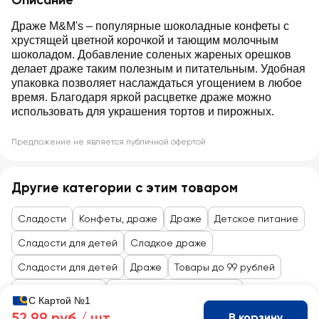
Описание
Драже M&M's – популярные шоколадные конфеты с
хрустящей цветной корочкой и тающим молочным
шоколадом. Добавление соленых жареных орешков
делает драже таким полезным и питательным. Удобная
упаковка позволяет наслаждаться угощением в любое
время. Благодаря яркой расцветке драже можно
использовать для украшения тортов и пирожных.
Предложение не является публичной офертой
Другие категории с этим товаром
Сладости
Конфеты, драже
Драже
Детское питание
Сладости для детей
Сладкое драже
Сладости для детей
Драже
Товары до 99 рублей
Сладости, снеки
Жевачка, леденцы, драже
С Картой №1
52,99 руб /
шт
В корзину