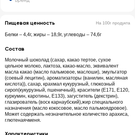
Бренд
Пищевая ценность
На 100г продукта
Белки – 4,4г, жиры – 18,9г, углеводы – 74,6г
Состав
Молочный шоколад (сахар, какао тертое, сухое
цельное молоко, лактоза, какао-масло, эквивалент
масла какао (масло пальмовое, маслоши), эмульгатор
(соевый лецитин), ароматизаторы (ванилин, масляная
кислота)), сахар, крахмал кукурузный, глюкозный
сироп(кукурузный, пшеничный), красители (Е171, Е120,
куркумин, каротины, Е133), загуститель (декстрин),
глазирователь (воск карнаубский),жир специального
назначения (масло кокосовое, масло пальмоядровое).
Может содержать незначительное количество арахиса,
глютенаячменя.
Характеристики