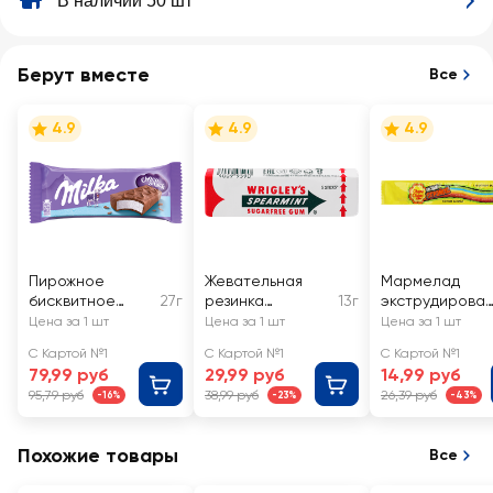
В наличии 50 шт
Берут вместе
Все
4.9
4.9
4.9
Пирожное
Жевательная
Мармелад
бисквитное
27г
резинка
13г
экструдирова
MILKA
WRIGLEY'S
ный CHUPA
Цена за 1 шт
Цена за 1 шт
Цена за 1 шт
Шоколадный
Spearmint
CHUPS
С Картой №1
С Картой №1
С Картой №1
перекус, с
Страйпс с
79,99 руб
29,99 руб
14,99 руб
кремом из
фруктовым
95,79 руб
38,99 руб
26,39 руб
-16%
-23%
-43%
цельного
вкусом
молока в
молочном
Похожие товары
Все
шоколаде, без
змж