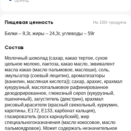
Бренд
Пищевая ценность
На 100г продукта
Белки – 9,3г, жиры – 24,3г, углеводы – 59г
Состав
Молочный шоколад (сахар, какао тертое, сухое
цельное молоко, лактоза, какао масло, эквивалент
масла какао (масло пальмовое, маслоши), соль,
эмульгатор (соевый лецитин), ароматизаторы
(ванилин, масляная кислота)); сахар, арахис, крахмал
кукурузный, маслопальмовое рафинированное
дезодорированное, глюкозный сироп (кукурузный,
пшеничный), загуститель (декстрин), крахмал
рисовый,красители (красный свекольный, куркумин,
каротины, Е172, Е133, карбонат кальция),
глазирователь (воск карнаубский), жир
специальногоназначения (масло кокосовое, масло
пальмоядровое). Может содержать незначительное