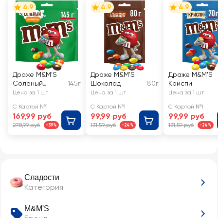
4.9
4.9
4.9
Драже M&M'S
Драже M&M'S
Драже M&M'S
Соленый
145г
Шоколад
80г
Криспи
арахис
Цена за 1 шт
Цена за 1 шт
Цена за 1 шт
С Картой №1
С Картой №1
С Картой №1
169,99 руб
99,99 руб
99,99 руб
278,99 руб
131,59 руб
131,59 руб
-39%
-24%
-24%
Сладости
Категория
M&M'S