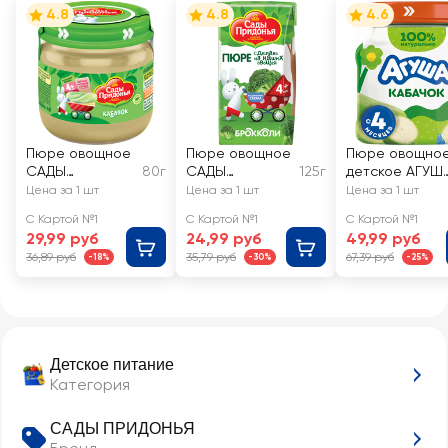
4.8
4.8
4.6
Пюре овощное
Пюре овощное
Пюре овощно
САДЫ
80г
САДЫ
125г
детское АГУШ
ПРИДОНЬЯ
ПРИДОНЬЯ
Кабачок, с 4
Цена за 1 шт
Цена за 1 шт
Цена за 1 шт
Кабачок, с 4
Брокколи, с 4
месяцев
С Картой №1
С Картой №1
С Картой №1
месяцев
месяцев
29,99 руб
24,99 руб
49,99 руб
36,89 руб
35,79 руб
67,39 руб
-18%
-30%
-25%
Детское питание
Категория
САДЫ ПРИДОНЬЯ