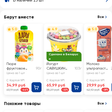
В наличии 15 шт
Берут вместе
Все
5.0
4.9
5.0
Сделано в Беларус
и
Пюре
Йогурт
Молоко
фруктовое
90г
САВУШКИН
103г
ультрапасте
ДАРЫ КУБАНИ
Суперкид
ризованное
Цена за 1 шт
Цена за 1 шт
Цена за 1 шт
Яблоко,
Ваниль,
для питания
С Картой №1
С Картой №1
С Картой №1
абрикос, сливки,
конфеты с
детей
34,99 руб
65,99 руб
29,99 руб
с 6 месяцев
топпером 2%,
БОЛЬШАЯ
63,19 руб
85,29 руб
42,10 руб
-44%
-22%
-28%
без змж
КРУЖКА 3,2%,
без змж
Похожие товары
Все