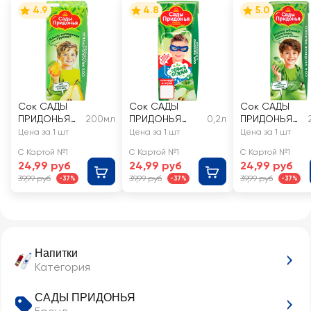
4.9
4.8
5.0
Сок САДЫ
Сок САДЫ
Сок САДЫ
ПРИДОНЬЯ
200мл
ПРИДОНЬЯ
0,2л
ПРИДОНЬЯ
Яблоко,
Яблоко
Зеленое
Цена за 1 шт
Цена за 1 шт
Цена за 1 шт
груша с
прямого
яблоко, с 4
С Картой №1
С Картой №1
С Картой №1
мякотью, с 5
отжима с
месяцев
24,99 руб
24,99 руб
24,99 руб
месяцев
мякотью, с 4
39,99 руб
39,99 руб
39,99 руб
-37%
-37%
-37%
месяцев
Напитки
Категория
САДЫ ПРИДОНЬЯ