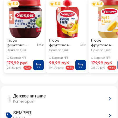
5.0
5.0
4.6
Пюре
Пюре
Пюре
фруктово-
125г
фруктовое
90г
фруктовое
ягодное
SEMPER Яблоко,
SEMPER Манго,
Цена за 1 шт
Цена за 1 шт
Цена за 1 шт
SEMPER Яблоко
банан, с
банан, с 6
С Картой №1
С Картой №1
С Картой №1
и черника, с 5
витамином С, с
месяцев
179,99 руб
98,99 руб
179,99 руб
месяцев
6 месяцев
231,59 руб
194,79 руб
315,79 руб
-22%
-49%
-43%
Детское питание
Категория
SEMPER