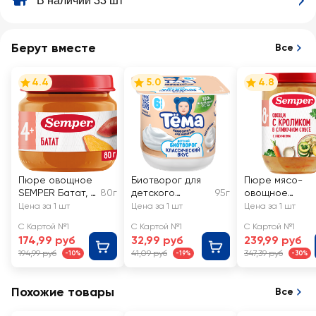
В наличии 33 шт
Берут вместе
Все
4.4
5.0
4.8
Пюре овощное
Биотворог для
Пюре мясо-
SEMPER Батат, с
80г
детского
95г
овощное
4 месяцев
питания ТЕМА
SEMPER Овощ
Цена за 1 шт
Цена за 1 шт
Цена за 1 шт
Классический
с кроликом в
С Картой №1
С Картой №1
С Картой №1
4,5%, без змж
сливочном
174,99 руб
32,99 руб
239,99 руб
соусе, с 8
194,99 руб
41,09 руб
347,39 руб
-10%
-19%
-30%
месяцев
Похожие товары
Все