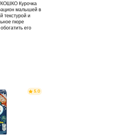
УКОШКО Курочка
 рацион малышей в
й текстурой и
льное пюре
обогатить его
5.0