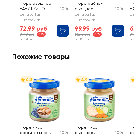
Пюре овощное
Пюре рыбно-
П
БАБУШКИНО
100г
овощное
100г
Б
ЛУКОШКО
БАБУШКИНО
Л
Цена за 1 шт
Цена за 1 шт
Це
Кукуруза, кабачок
ЛУКОШКО Горбуша
аб
С Картой №1
С Картой №1
С 
и морковь, с 5
с картофелем, с 8
м
72,99 руб
99,99 руб
6
месяцев
месяцев
89,49 руб
115,79 руб
94
-18%
-13%
до 31 шт
до 10 шт
до
Похожие товары
4.8
4.9
Пюре мясо-
Пюре мясо-
П
растительное
100г
овощное
100г
р