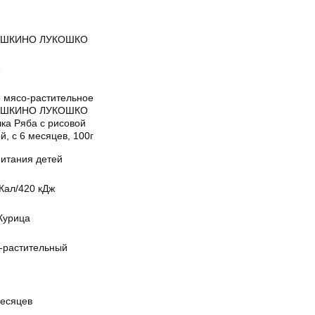
УШКИНО ЛУКОШКО
е
 мясо-растительное
УШКИНО ЛУКОШКО
ка Ряба с рисовой
й, с 6 месяцев, 100г
питания детей
Кал/420 кДж
Курица
-растительный
месяцев