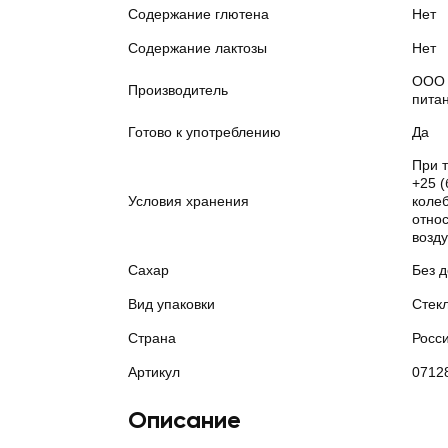
Содержание глютена
Нет
Содержание лактозы
Нет
ООО 
Производитель
пита
Готово к употреблению
Да
При т
+25 (
Условия хранения
коле
отно
возду
Сахар
Без 
Вид упаковки
Стек
Страна
Росс
Артикул
0712
Описание