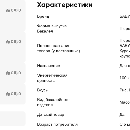
Характеристики
0
0
Бренд
БАБ
Форма выпуска
Пюр
Бакалея
Пюре
0
0
Полное название
БАБ
товара (у поставщика)
Куроч
крупо
Назначение
Для 
0
0
Энергетическая
100 к
ценность
Вкусы
Рис, 
0
0
Вид бакалейного
Мясо
изделия
Детский товар
Да
Возраст потребителя
С 6 