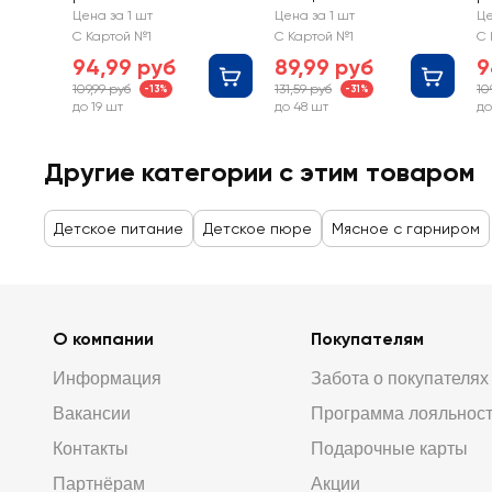
БАБУШКИНО
БАБУШКИНО
Б
Цена за 1 шт
Цена за 1 шт
Це
ЛУКОШКО Курочка
ЛУКОШКО Рагу
Л
С Картой №1
С Картой №1
С 
Ряба с гречневой
овощное с
Г
94,99 руб
89,99 руб
9
крупой, с 6
цыпленком, с 6
г
109,99 руб
131,59 руб
10
-13%
-31%
месяцев
месяцев
с
до 19 шт
до 48 шт
до
Другие категории с этим товаром
Детское питание
Детское пюре
Мясное с гарниром
О компании
Покупателям
Информация
Забота о покупателях
Вакансии
Программа лояльнос
Контакты
Подарочные карты
Партнёрам
Акции