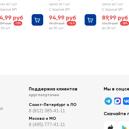
АБУШКИНО
БАБУШКИНО
БАБУШКИНО
на за 1 шт
Цена за 1 шт
Цена за 1 шт
УКОШКО
ЛУКОШКО
ЛУКОШКО
Картой №1
С Картой №1
С Картой №1
овядина с
Говядина с
Овощное раг
4,99 руб
94,99 руб
89,99 руб
речневой крупой,
кабачками, с 6
индейкой, с 6
9,99 руб
110,59 руб
126,39 руб
-13%
-14%
-28%
 6 месяцев
месяцев
месяцев
 54 шт
до 50 шт
до 36 шт
Поддержка клиентов
Мы в соцс
круглосуточно
Санкт-Петербург и ЛО
ти
8 (812) 385-41-11
Скачайте 
Москва и МО
8 (495) 777-41-11