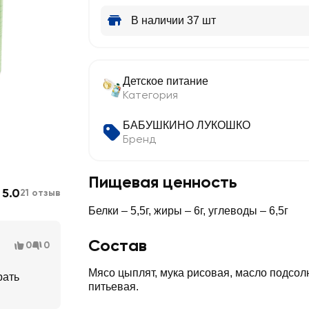
В наличии 37 шт
Детское питание
Категория
БАБУШКИНО ЛУКОШКО
Бренд
Пищевая ценность
5.0
21 отзыв
Белки – 5,5г, жиры – 6г, углеводы – 6,5г
Состав
0
0
Мясо цыплят, мука рисовая, масло подсол
рать
питьевая.