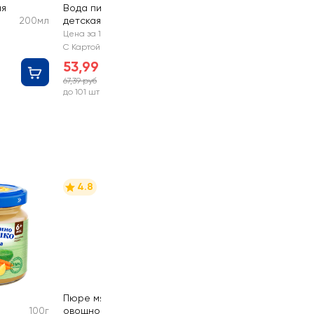
ая
Вода питьевая
200мл
детская
1,5л
ФРУТОНЯНЯ
Цена за 1 шт
С Картой №1
, с
53,99 руб
67,39 руб
-19%
до 101 шт
4.8
Пюре мясо-
100г
овощное
100г