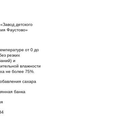
«Завод детского
ния Фаустово»
емпературе от 0 до
без резких
баний) и
сительной влажности
ха не более 75%.
добавления сахара
лянная банка
ия
84