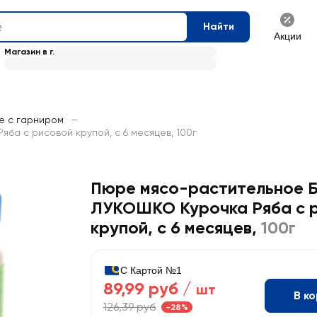
Найти
Акции
Магазин в г.
е с гарниром
—
а с рисовой крупой, с 6 месяцев, 100г
Пюре мясо-растительное
ЛУКОШКО Курочка Ряба с 
крупой, с 6 месяцев
,
100г
С Картой №1
89,99 руб /
шт
В к
126,39 руб
-28%