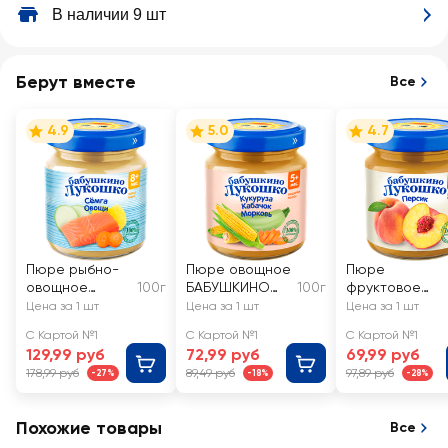
В наличии 9 шт
Берут вместе
Все
4.9
5.0
4.7
Пюре рыбно-
Пюре овощное
Пюре
овощное
100г
БАБУШКИНО
100г
фруктовое
БАБУШКИНО
ЛУКОШКО
БАБУШКИНО
Цена за 1 шт
Цена за 1 шт
Цена за 1 шт
ЛУКОШКО Рагу
Кукуруза,
ЛУКОШКО
С Картой №1
С Картой №1
С Картой №1
овощное с
кабачок и
Персик, с 4
129,99 руб
72,99 руб
69,99 руб
семгой, с 8
морковь, с 5
месяцев
178,99 руб
89,49 руб
97,89 руб
-27%
-18%
-28%
месяцев
месяцев
Похожие товары
Все