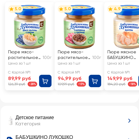
5.0
5.0
4.9
Пюре мясо-
Пюре мясо-
Пюре мясное
растительное
100г
растительное
100г
БАБУШКИНО
БАБУШКИНО
БАБУШКИНО
ЛУКОШКО
Цена за 1 шт
Цена за 1 шт
Цена за 1 шт
ЛУКОШКО
ЛУКОШКО
Кролик, с 6
С Картой №1
С Картой №1
С Картой №1
Курочка Ряба с
Говядина с
месяцев
89,99 руб
94,99 руб
149,99 руб
рисовой
гречневой
126,39 руб
109,99 руб
184,20 руб
-28%
-13%
-18%
крупой, с 6
крупой, с 6
месяцев
месяцев
Детское питание
Категория
БАБУШКИНО ЛУКОШКО