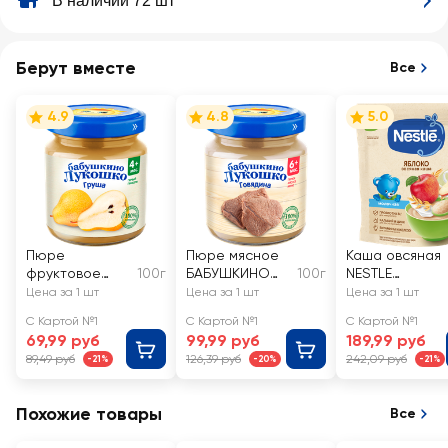
В наличии 72 шт
Берут вместе
Все
4.9
4.8
5.0
Пюре
Пюре мясное
Каша овсяная
фруктовое
100г
БАБУШКИНО
100г
NESTLE
БАБУШКИНО
ЛУКОШКО
молочная, с
Цена за 1 шт
Цена за 1 шт
Цена за 1 шт
ЛУКОШКО
Говядина, с 6
яблоком, с 5
С Картой №1
С Картой №1
С Картой №1
Груша без
месяцев
месяцев
69,99 руб
99,99 руб
189,99 руб
сахара, с 4
89,49 руб
126,39 руб
242,09 руб
-21%
-20%
-21%
месяцев
Похожие товары
Все