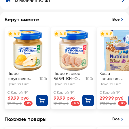
В наличии 93 шт
Берут вместе
Все
4.9
4.8
4.9
Пюре
Пюре мясное
Каша
фруктовое
100г
БАБУШКИНО
100г
гречневая
БАБУШКИНО
ЛУКОШКО
NUTRILON
Цена за 1 шт
Цена за 1 шт
Цена за 1 шт
ЛУКОШКО
Индейка, с 6
безмолочная, 
С Картой №1
С Картой №1
С Картой №1
Груша без
месяцев
4 месяцев
69,99 руб
99,99 руб
299,99 руб
сахара, с 4
89,49 руб
131,59 руб
373,69 руб
-21%
-24%
-19%
месяцев
Похожие товары
Все