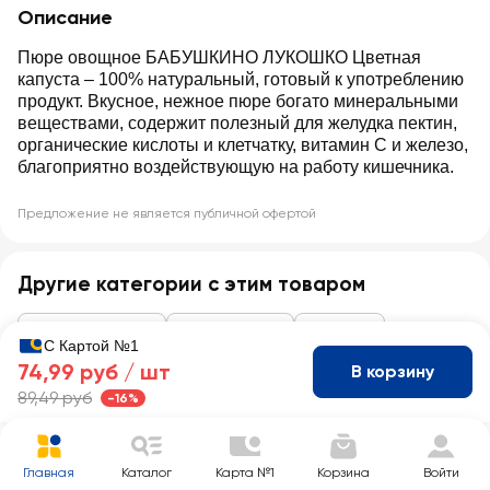
Описание
Пюре овощное БАБУШКИНО ЛУКОШКО Цветная
капуста – 100% натуральный, готовый к употреблению
продукт. Вкусное, нежное пюре богато минеральными
веществами, содержит полезный для желудка пектин,
органические кислоты и клетчатку, витамин С и железо,
благоприятно воздействующую на работу кишечника.
Предложение не является публичной офертой
Другие категории с этим товаром
Детское питание
Детское пюре
Овощное
С Картой №1
74,99 руб /
шт
В корзину
89,49 руб
-16%
Главная
Каталог
Карта №1
Корзина
Войти