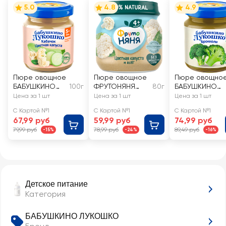
5.0
4.8
4.9
Пюре овощное
Пюре овощное
Пюре овощно
БАБУШКИНО
100г
ФРУТОНЯНЯ
80г
БАБУШКИНО
ЛУКОШКО
Цветная
ЛУКОШКО
Цена за 1 шт
Цена за 1 шт
Цена за 1 шт
Кабачок и
капуста, с 4
Брокколи, с 4
С Картой №1
С Картой №1
С Картой №1
цветная
месяцев
месяцев
67,99 руб
59,99 руб
74,99 руб
капуста, с 5
79,99 руб
78,99 руб
89,49 руб
-15%
-24%
-16%
месяцев
Детское питание
Категория
БАБУШКИНО ЛУКОШКО