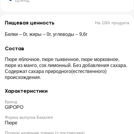
Бренд
Пищевая ценность
На 100г продукта
Белки – 0г, жиры – 0г, углеводы – 9,6г
Состав
Пюре яблочное, пюре тыквенное, пюре морковное,
пюре из манго, сок лимонный. Без добавления сахара.
Содержат сахара природного(естественного)
происхождения.
Характеристики
Бренд
GIPOPO
Форма выпуска Бакалея
Пюре
Полное название товара (у поставщика)