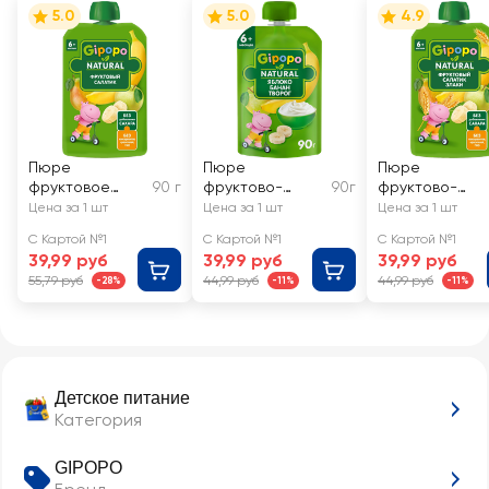
5.0
5.0
4.9
Пюре
Пюре
Пюре
фруктовое
90 г
фруктово-
90г
фруктово-
GIPOPO
ягодное
злаковое
Цена за 1 шт
Цена за 1 шт
Цена за 1 шт
Фруктовый
GIPOPO Яблоко,
GIPOPO
С Картой №1
С Картой №1
С Картой №1
салатик, с 6
банан и творог,
Фруктовый
39,99 руб
39,99 руб
39,99 руб
месяцев
с 6 месяцев
салатик и злак
55,79 руб
44,99 руб
44,99 руб
-28%
-11%
-11%
яблоко, груша,
банан и злаки,
6 месяцев
Детское питание
Категория
GIPOPO