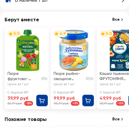
В наличии 7 шт
Берут вместе
Все
5.0
4.9
5.0
Пюре
Пюре рыбно-
Кашка пшенна
фруктово-
90г
овощное
100г
ФРУТОНЯНЯ
ягодное
БАБУШКИНО
молочная, с
Цена за 1 шт
Цена за 1 шт
Цена за 1 шт
GIPOPO Яблоко,
ЛУКОШКО
тыквой и
С Картой №1
С Картой №1
С Картой №1
клубника и
Горбуша с
персиком, с 6
39,99 руб
99,99 руб
49,99 руб
красная
картофелем, с
месяцев
55,79 руб
115,79 руб
55,99 руб
-28%
-13%
-10%
смородина, с 6
8 месяцев
месяцев
Похожие товары
Все