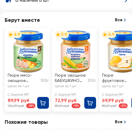
В наличии 8 шт
Берут вместе
Все
4.9
5.0
4.9
Пюре мясо-
Пюре овощное
Пюре
овощное
100г
БАБУШКИНО
100г
фруктовое
БАБУШКИНО
ЛУКОШКО
БАБУШКИНО
Цена за 1 шт
Цена за 1 шт
Цена за 1 шт
ЛУКОШКО
Кукуруза,
ЛУКОШКО
С Картой №1
С Картой №1
С Картой №1
Овощное рагу
кабачок и
Груша без
89,99 руб
72,99 руб
69,99 руб
с индейкой, с 6
морковь, с 5
сахара, с 4
126,39 руб
89,49 руб
89,49 руб
-28%
-18%
-21%
месяцев
месяцев
месяцев
Похожие товары
Все