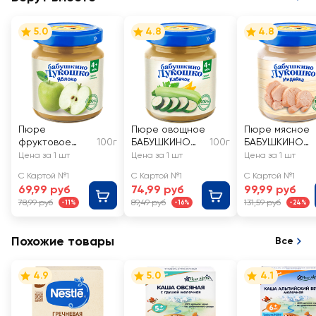
5.0
4.8
4.8
Пюре
Пюре овощное
Пюре мясное
фруктовое
100г
БАБУШКИНО
100г
БАБУШКИНО
БАБУШКИНО
ЛУКОШКО
ЛУКОШКО
Цена за 1 шт
Цена за 1 шт
Цена за 1 шт
ЛУКОШКО
Кабачок, с 4
Индейка, с 6
С Картой №1
С Картой №1
С Картой №1
Яблоко без
месяцев
месяцев
69,99 руб
74,99 руб
99,99 руб
сахара, с 4
78,99 руб
89,49 руб
131,59 руб
-11%
-16%
-24%
месяцев
Похожие товары
Все
4.9
5.0
4.1