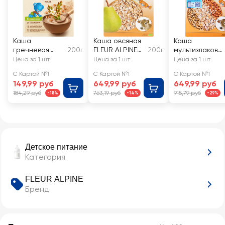
Каша
Каша овсяная
Каша
гречневая
200г
FLEUR ALPINE
200г
мультизлакова
NESTLE
молочная с
FLEUR ALPINE
Цена за 1 шт
Цена за 1 шт
Цена за 1 шт
безмолочная
грушей, с 5
Альпийский
С Картой №1
С Картой №1
С Картой №1
гипоаллерген
месяцев
вечер
149,99 руб
649,99 руб
649,99 руб
ная, с 4
молочная, с 6
184,29 руб
763,19 руб
915,79 руб
-18%
-14%
-29%
месяцев
месяцев
Детское питание
Категория
FLEUR ALPINE
Бренд