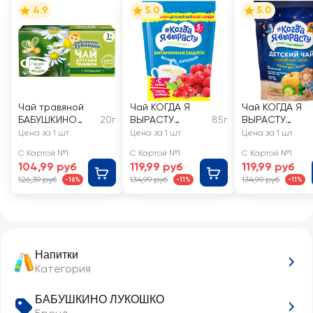
4.9
5.0
5.0
Чай травяной
Чай КОГДА Я
Чай КОГДА Я
БАБУШКИНО
20г
ВЫРАСТУ
85г
ВЫРАСТУ
ЛУКОШКО
Витаминная
Спокойной но
Цена за 1 шт
Цена за 1 шт
Цена за 1 шт
Ромашка, с 1
защита с
Яблоко, липов
С Картой №1
С Картой №1
С Картой №1
месяца
малиной,
цвет, мелисса,
104,99 руб
119,99 руб
119,99 руб
шиповником и
4 месяцев
126,39 руб
134,99 руб
134,99 руб
-16%
-11%
-11%
витамином С, с
5 месяцев
Напитки
Категория
БАБУШКИНО ЛУКОШКО