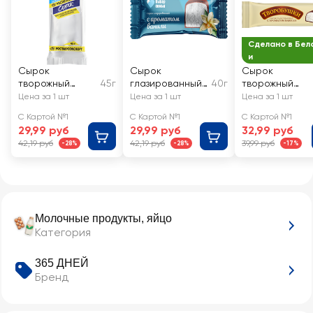
Сделано в Бел
и
Сырок
Сырок
Сырок
творожный
45г
глазированный
40г
творожный
глазированный
ВЫБОР СЕМЬИ
глазированны
Цена за 1 шт
Цена за 1 шт
Цена за 1 шт
РОСТАГРОЭКСП
Ваниль 16%, без
ТВОРОБУШКИ 
С Картой №1
С Картой №1
С Картой №1
ОРТ Ваниль
змж
начинкой
29,99 руб
29,99 руб
32,99 руб
Диетический 5%,
ваниль 20%, бе
42,19 руб
42,19 руб
39,99 руб
-28%
-28%
-17%
без змж
змж
Молочные продукты, яйцо
Категория
365 ДНЕЙ
Бренд