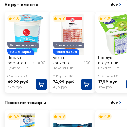
Берут вместе
Все
4.8
4.9
4.9
Баллы за отзыв
Баллы за отзыв
Наша марка
Наша марка
Продукт
Бекон
Продукт
растительный
400г
копчено-
100г
йогуртный
со сметаной
вареный 365
EHRMANN
Цена за 1 шт
Цена за 1 шт
Цена за 1 шт
365 ДНЕЙ 20%,
ДНЕЙ, нарезка
Alpenland Киви
С Картой №1
С Картой №1
С Картой №1
с змж
крыжовник,
69,99 руб
74,99 руб
17,99 руб
ананас 0,3%, б
73,69 руб
78,99 руб
18,94 руб
змж
Похожие товары
Все
4.9
4.9
4.9