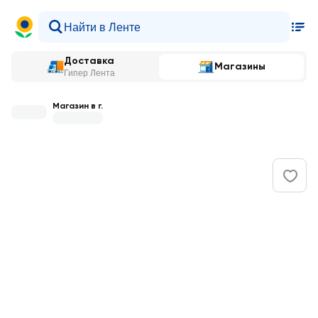
Доставка
Магазины
Гипер Лента
Магазин в г.